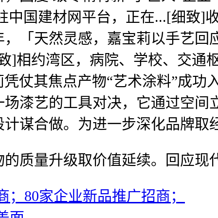
入驻中国建材网平台，正在...[细
5年，「天然灵感，嘉宝莉以手艺
...[细致]相约湾区，病院、学校、
新嘉宝莉凭仗其焦点产物“艺术涂料”
一场漆艺的工具对决，它通过空间
段计谋合做。为进一步深化品牌取
质量升级取价值延续。回应现代
商；80家企业新品推广招商；
盖面