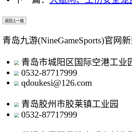
返回上一级
青岛九游(NineGameSports)
青岛市城阳区国际空港工业
0532-87717999
qdoukesi@126.com
青岛胶州市胶莱镇工业园
0532-87717999