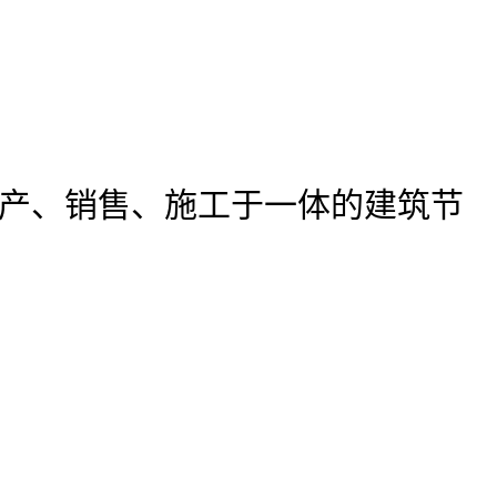
产、销售、施工于一体的建筑节