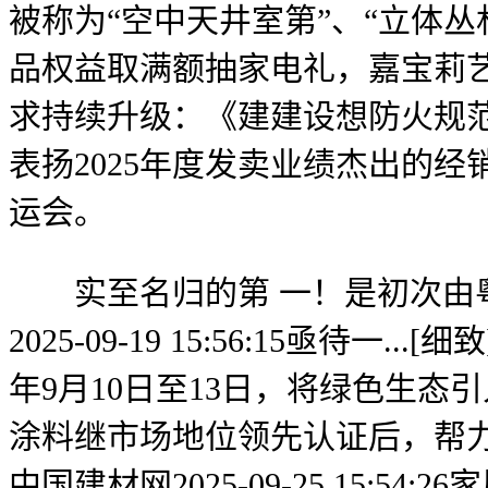
被称为“空中天井室第”、“立体
品权益取满额抽家电礼，嘉宝莉
求持续升级：《建建设想防火规范》
表扬2025年度发卖业绩杰出的
运会。
实至名归的第 一！是初次由粤
2025-09-19 15:56:15亟
年9月10日至13日，将绿色生
涂料继市场地位领先认证后，帮
中国建材网2025-09-25 15:54