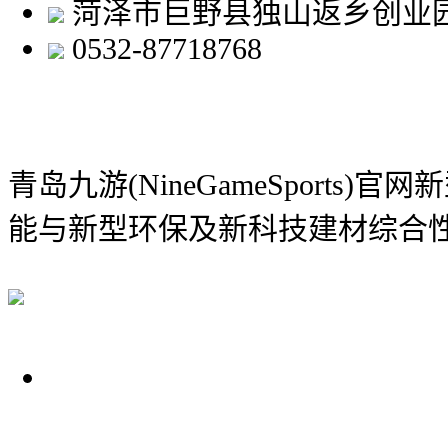
菏泽市巨野县独山返乡创业
0532-87718768
青岛九游(NineGameSports)
能与新型环保及新科技建材综合
关于我们