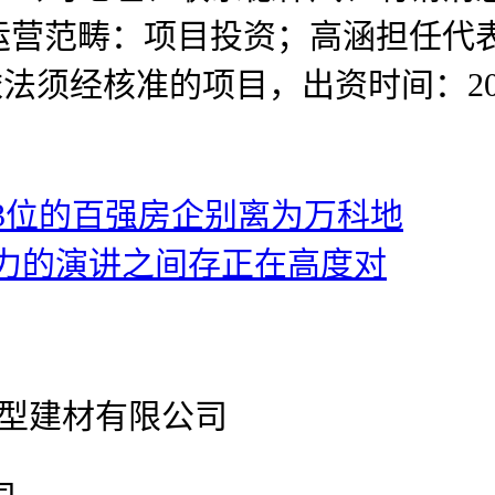
运营范畴：项目投资；高涵担任代
依法须经核准的项目，出资时间：201
3位的百强房企别离为万科地
力的演讲之间存正在高度对
官网新型建材有限公司