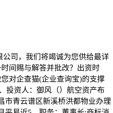
公司，我们将竭诚为您供给最详
一时间赐与解答并批改？出资时
感激您对企查猫(企业查询宝)的支撑
211、投资人：御风（）航空资产布
昌市青云谱区新溪桥洪都物业办理
月平易近5、职务：董事长;商标消