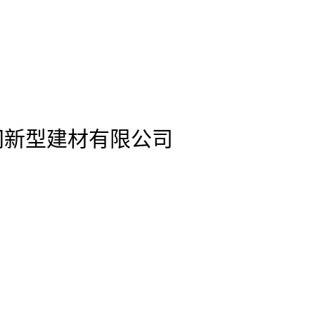
s)官网新型建材有限公司