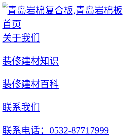
首页
关于我们
装修建材知识
装修建材百科
联系我们
联系电话：0532-87717999