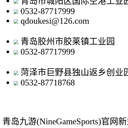
青岛市城阳区国际空港工业
0532-87717999
qdoukesi@126.com
青岛胶州市胶莱镇工业园
0532-87717999
菏泽市巨野县独山返乡创业
0532-87718768
青岛九游(NineGameSports)