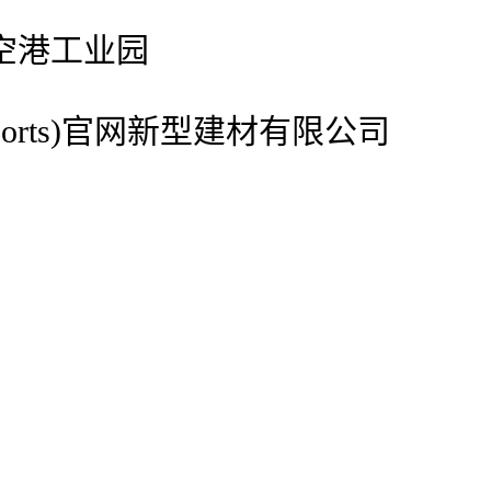
空港工业园
ports)官网新型建材有限公司