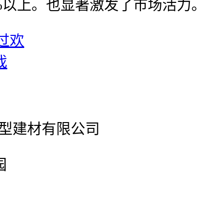
%以上。也显著激发了市场活力。
过欢
戏
官网新型建材有限公司
园