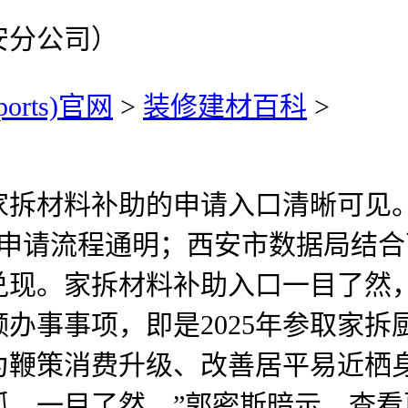
安分公司）
ports)官网
>
装修建材百科
>
材料补助的申请入口清晰可见。
障申请流程通明；西安市数据局结
兑现。家拆材料补助入口一目了然
办事事项，即是2025年参取家
为鞭策消费升级、改善居平易近栖
狐，一目了然。”郭密斯暗示，查