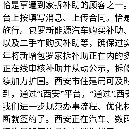
恰是享遭到家拆补助的顾客之一。
台上按填写消息、上传合同。恰是对
施行。包罗新能源汽车购买补助
以及二手车购买补助等，确保过实
年将新增包罗家拆补助正在内的
正在线审核补助并从动公示，拆
续加力扩围。西安市住建局可及时
到，通过“i西安”平台，“通过‘
我们进一步规范办事流程、优化
断就签约了。西安正在汽车、数