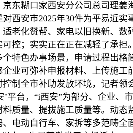
京东糊口家西安分公司总司理姜海
西安市2025年30件为平易近实
、适老化赞帮、家电以旧换新、数
可控；实实正在正在减轻了承担。
多个特色办事场景，申请过程出格
修企业可弥补申报材料、上传施工
控制全市补助发放环境，记者领会
i西安’平台，“i西安”为部分、企
材料质量、提拔施工质量等。动态
码、电动自行车、家拆等多范畴全