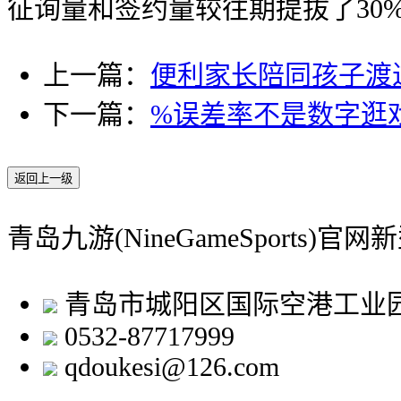
征询量和签约量较往期提拔了30
上一篇：
便利家长陪同孩子渡
下一篇：
%误差率不是数字逛
返回上一级
青岛九游(NineGameSports)
青岛市城阳区国际空港工业
0532-87717999
qdoukesi@126.com