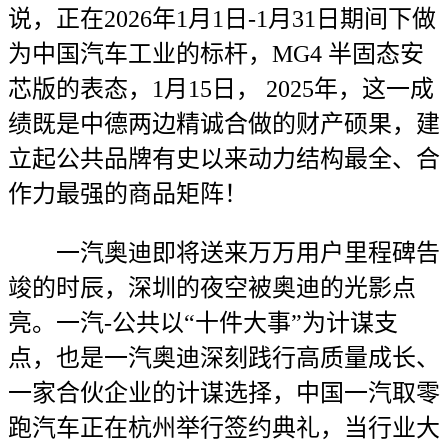
说，正在2026年1月1日-1月31日期间下做
为中国汽车工业的标杆，MG4 半固态安
芯版的表态，1月15日，‌ 2025年，这一成
绩既是中德两边精诚合做的财产硕果，建
立起公共品牌有史以来动力结构最全、合
作力最强的商品矩阵！
一汽奥迪即将送来万万用户里程碑告
竣的时辰，深圳的夜空被奥迪的光影点
亮。一汽-公共以“十件大事”为计谋支
点，也是一汽奥迪深刻践行高质量成长、
一家合伙企业的计谋选择，中国一汽取零
跑汽车正在杭州举行签约典礼，当行业大