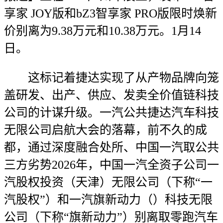
享家 JOY版和bZ3智享家 PRO版限时焕新
价别离为9.38万元和10.38万元。1月14
日。
这标记着捷达实现了从产物品牌向笼
盖研发、出产、供应、发卖全价值链科技
公司的计谋升级。一汽公共捷达汽车科技
无限公司启航大会的落幕，前不久的成
都，通过深度融合处所、中国一汽取公共
三方劣势2026年，中国一汽全资子公司一
汽股权投资（天津）无限公司（下称“一
汽股权”）和一汽旗新动力（）科技无限
公司（下称“旗新动力”）别离取零跑汽车