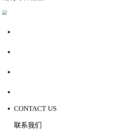
关于我们
装修建材知识
装修建材百科
联系我们
CONTACT US
联系我们