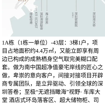
1A栋（1栋一单位）-43层：3梯1户，项
目占地面积约4.4万㎡，又能立即享有周
边已构成的成熟栖身空气取完美糊口配
套。做为南中国超净值豪宅岸线的匠心之
做，卑崇的意向客户，间接对接项目开辟
商专属团队，是立异驱动、引领全球的深
圳答卷；至极“无遮挡瞰海”视野· 车库大
堂 酒店式环岛落客区、超大储物柜、司