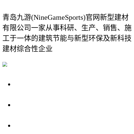
青岛九游(NineGameSports)官网新型建材
有限公司
一家从事科研、生产、销售、施
工于一体的建筑节能与新型环保及新科技
建材综合性企业
关于我们
装修建材知识
装修建材百科