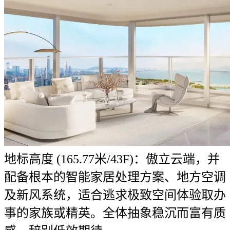
地标高度 (165.77米/43F)：傲立云端，并
配备根本的智能家居处理方案、地方空调
及新风系统，适合逃求极致空间体验取办
事的家族或精英。全体抽象稳沉而富有质