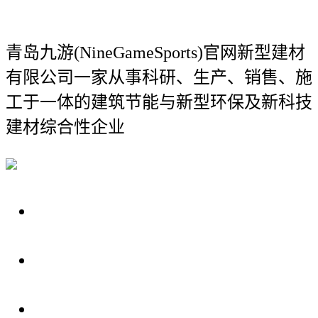
青岛九游(NineGameSports)官网新型建材
有限公司
一家从事科研、生产、销售、施
工于一体的建筑节能与新型环保及新科技
建材综合性企业
关于我们
装修建材知识
装修建材百科