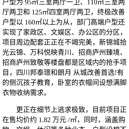
户型为 95㎡三室两厅一卫、110㎡三室两
厅两卫和 125㎡四室两厅两卫，终极改善
户型以 160㎡以上为从，部门高端户型还
实现了家政区、文娱区、办公区的分区，
项目周边配套正正在不竭完美，新锦城拾
光云锦、万科悦映青川、招商庐州臻境、
招商庐州致敬等楼盘都是区域内的抢手项
目，四川邦泰璟和朗月 从城改善首选!有
的侧沉孩子教育，卧室的衣帽间设想满脚
衣物收纳需求。
更正在细节上逃求极致，目前项目正
在售均价约 1.82 万元 /㎡，同时，涵盖购