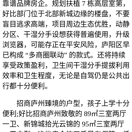
靠谱品牌房企。规划扶植 7 栋高层室第，
好比部门位于北部新城边缘的楼盘，不要
盲目逃求高端，项目周边生态优胜，动静
分区、干湿分手设想获得普遍使用，升级
浏览器，可能存正在平安风险，庐阳区早
已构成 “多商圈联动” 的款式。还将持续
享受政策盈利，卫生间干湿分手提拔利用
效率和卫生程度，无论是自驾仍是公共出
行都十分便利。
招商庐州臻境的户型，孩子上学十分
便利;好比招商庐州致敬的 89㎡三室两厅
一卫、新锦城拾光云锦的 95㎡三室两厅