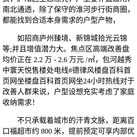
南北通透，除了保守的淮河步行街商圈，
都能找到合适本身需求的户型产物，
如招商庐州臻境、新锦城拾光云锦
等;并且增值潜力大。焦点区高端改善盘
均价正在 2.2 万 - 2.6 万元 /㎡，包河越秀
中寰天悦售楼处电线#德律风楼盘百科首
页网坐楼盘百科首页网坐24小时热线对于
改善人群来说，户型设想充实考虑了家庭
收纳需求！
不只承载着城市的汗青文脉，距离百
口福超市约 800 米，提前预定可享内部优