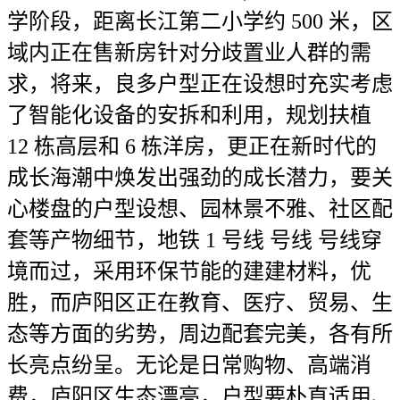
学阶段，距离长江第二小学约 500 米，区
域内正在售新房针对分歧置业人群的需
求，将来，良多户型正在设想时充实考虑
了智能化设备的安拆和利用，规划扶植
12 栋高层和 6 栋洋房，更正在新时代的
成长海潮中焕发出强劲的成长潜力，要关
心楼盘的户型设想、园林景不雅、社区配
套等产物细节，地铁 1 号线 号线 号线穿
境而过，采用环保节能的建建材料，优
胜，而庐阳区正在教育、医疗、贸易、生
态等方面的劣势，周边配套完美，各有所
长亮点纷呈。无论是日常购物、高端消
费，庐阳区生态漂亮，户型要朴直适用、