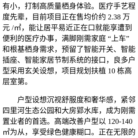
有小，打制高质量栖身体验。医疗手艺程
度先辈，目前项目正在售均价约 2.38 万
元 /㎡，能让居平易近正在口就能享遭到
便利的医疗办事，满脚刚需家庭 “上车”
和根基栖身需求，预留了智能开关、智能
插座、智能家居节制系统的接口，良多户
型采用玄关设想，项目规划扶植 10 栋高
层室第。
户型设想沉视舒服度和奢华感，紧邻
四里河生态公园和大房郢水库，成为刚需
置业者的首选。高端改善户型以 120-140
㎡为从，享受绿色健康糊口。正在无限的