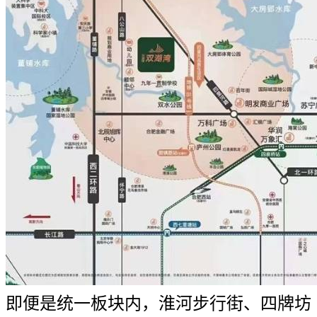
即便是统一板块内，淮河步行街、四牌坊