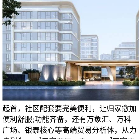
起首，社区配套要完美便利，让归家愈加
便利舒服;功能齐备，还有万象汇、万科
广场、银泰核心等高端贸易分析体，从力