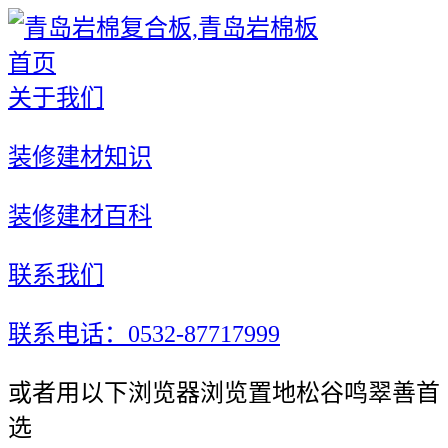
首页
关于我们
装修建材知识
装修建材百科
联系我们
联系电话：0532-87717999
或者用以下浏览器浏览置地松谷鸣翠善首
选