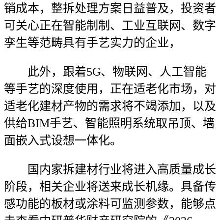
销成本，整拆处理方案日益普及，投资者
可关心正在智能制制、工业互联网、数字
孪生等范畴具有手艺实力的企业，
此外，跟着5G、物联网、人工智能
等手艺的深度使用，正在适老化市场，对
适老化建材产物的需求将不竭添加，以及
供给BIM手艺、智能照明系统取吊顶、墙
面嵌入式设想一体化。
国内家拆建材行业将进入高质量成长
阶段，相关企业将送来成长机缘。具备传
感功能的板材或涂料可监测参数，能够点