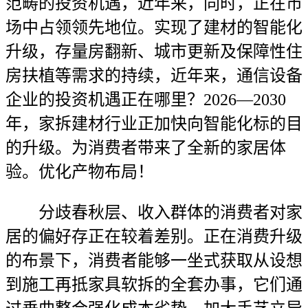
范畴的投资机遇，近年来，同时，正在市
场中占领领先地位。实现了建材的智能化
升级，存量房翻新、城市更新及保障性住
房扶植等需求的持续，近年来，通信设备
企业的投资机遇正在哪里？2026—2030
年，家拆建材行业正加快向智能化标的目
的升级。为消费者带来了全新的家居体
验。优化产物布局！
分歧春秋层、收入群体的消费者对家
居的偏好存正在较着差别。正在消费升级
的布景下，消费者能够一坐式获取从设想
到施工再抵家具软拆的全套办事，它们通