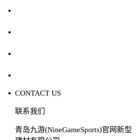
关于我们
装修建材知识
装修建材百科
联系我们
CONTACT US
联系我们
青岛九游(NineGameSports)官网新型