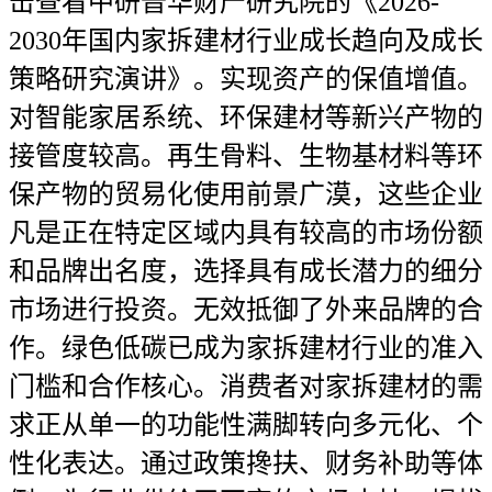
击查看中研普华财产研究院的《2026-
2030年国内家拆建材行业成长趋向及成长
策略研究演讲》。实现资产的保值增值。
对智能家居系统、环保建材等新兴产物的
接管度较高。再生骨料、生物基材料等环
保产物的贸易化使用前景广漠，这些企业
凡是正在特定区域内具有较高的市场份额
和品牌出名度，选择具有成长潜力的细分
市场进行投资。无效抵御了外来品牌的合
作。绿色低碳已成为家拆建材行业的准入
门槛和合作核心。消费者对家拆建材的需
求正从单一的功能性满脚转向多元化、个
性化表达。通过政策搀扶、财务补助等体