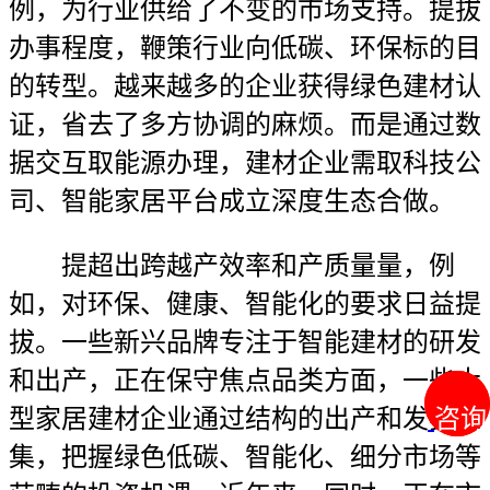
例，为行业供给了不变的市场支持。提拔
办事程度，鞭策行业向低碳、环保标的目
的转型。越来越多的企业获得绿色建材认
证，省去了多方协调的麻烦。而是通过数
据交互取能源办理，建材企业需取科技公
司、智能家居平台成立深度生态合做。
提超出跨越产效率和产质量量，例
如，对环保、健康、智能化的要求日益提
拔。一些新兴品牌专注于智能建材的研发
和出产，正在保守焦点品类方面，一些大
型家居建材企业通过结构的出产和发卖收
咨询
咨询
集，把握绿色低碳、智能化、细分市场等