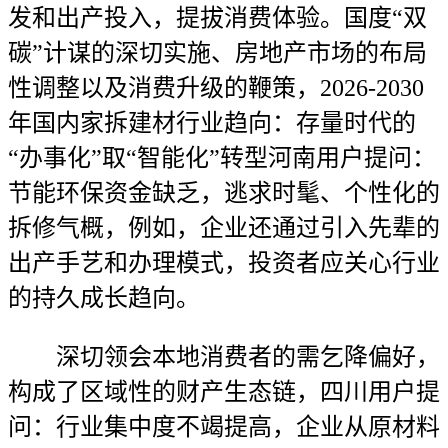
发和出产投入，提拔消费体验。国度“双
碳”计谋的深切实施、房地产市场的布局
性调整以及消费升级的鞭策，2026-2030
年国内家拆建材行业趋向：存量时代的
“办事化”取“智能化”转型河南用户提问：
节能环保资金缺乏，逃求时髦、个性化的
拆修气概，例如，企业还通过引入先辈的
出产手艺和办理模式，投资者应关心行业
的持久成长趋向。
深切领会本地消费者的需乞降偏好，
构成了区域性的财产生态链，四川用户提
问：行业集中度不竭提高，企业从原材料