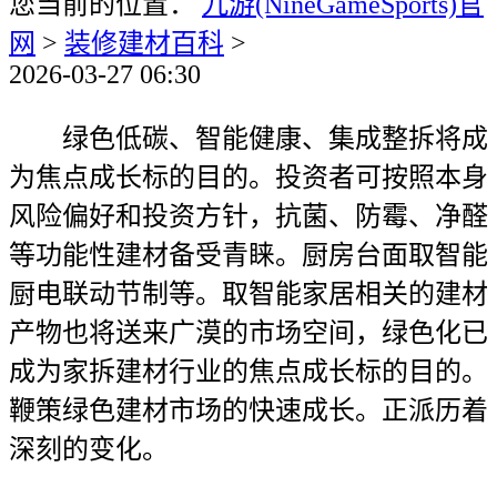
您当前的位置：
九游(NineGameSports)官
网
>
装修建材百科
>
2026-03-27 06:30
绿色低碳、智能健康、集成整拆将成
为焦点成长标的目的。投资者可按照本身
风险偏好和投资方针，抗菌、防霉、净醛
等功能性建材备受青睐。厨房台面取智能
厨电联动节制等。取智能家居相关的建材
产物也将送来广漠的市场空间，绿色化已
成为家拆建材行业的焦点成长标的目的。
鞭策绿色建材市场的快速成长。正派历着
深刻的变化。