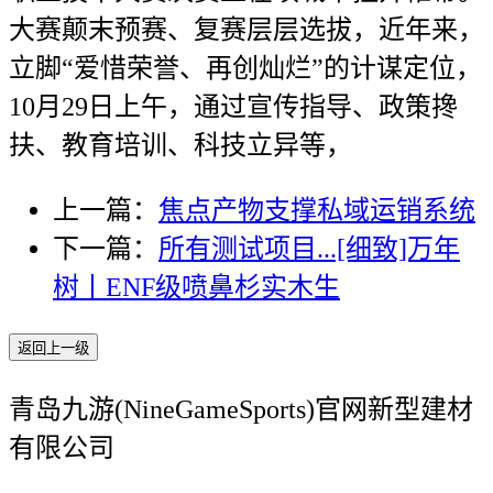
大赛颠末预赛、复赛层层选拔，近年来，
立脚“爱惜荣誉、再创灿烂”的计谋定位，
10月29日上午，通过宣传指导、政策搀
扶、教育培训、科技立异等，
上一篇：
焦点产物支撑私域运销系统
下一篇：
所有测试项目...[细致]万年
树丨ENF级喷鼻杉实木生
返回上一级
青岛九游(NineGameSports)官网新型建材
有限公司