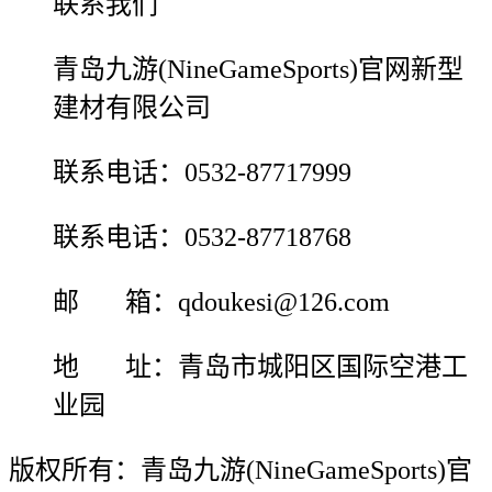
联系我们
青岛九游(NineGameSports)官网新型
建材有限公司
联系电话：0532-87717999
联系电话：0532-87718768
邮 箱：qdoukesi@126.com
地 址：青岛市城阳区国际空港工
业园
版权所有：青岛九游(NineGameSports)官