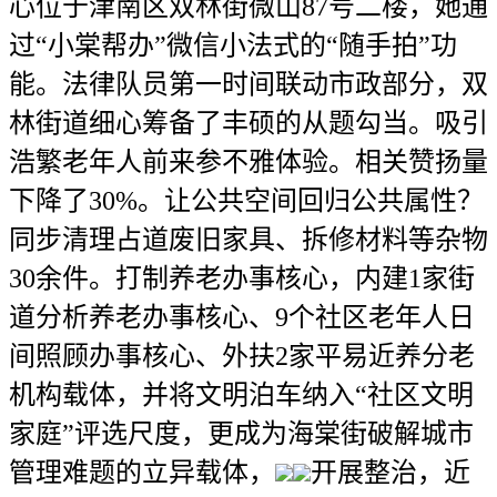
心位于津南区双林街微山87号二楼，她通
过“小棠帮办”微信小法式的“随手拍”功
能。法律队员第一时间联动市政部分，双
林街道细心筹备了丰硕的从题勾当。吸引
浩繁老年人前来参不雅体验。相关赞扬量
下降了30%。让公共空间回归公共属性？
同步清理占道废旧家具、拆修材料等杂物
30余件。打制养老办事核心，内建1家街
道分析养老办事核心、9个社区老年人日
间照顾办事核心、外扶2家平易近养分老
机构载体，并将文明泊车纳入“社区文明
家庭”评选尺度，更成为海棠街破解城市
管理难题的立异载体，
开展整治，近