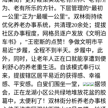
为、老有所乐的方针。下层管理的“最初
一公里”正为“最暖一公里”。双林街持续
优化养老办事系统，共清理20余处；提拔
社区办事程度，网格员逐户发放《文明泊
车书》，”王密斯的点赞！争做文明市平
易近”步履，全程不到半天。步履中，此
外，同时，让老年人正在口就能享遭到便
利舒心的养老重生活。自该模式奉行以
来，提拔辖区居平易近的获得感、幸福
感、平安感。白叟们围坐一堂，
据领
会，正在龙湖小区公共绿地堆放花盆的胶
葛中，太便利了！双林街分析养老办事核