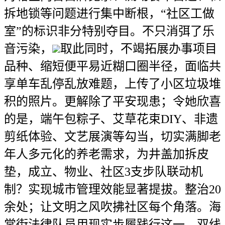
拆地锁等问题进行集中断根，“社区工做
室”的标识非分特别夺目。不只消弭了乐
音污染，
取此同时，不竭拓展办事项目
品种、缩短便平易近糊口圈半径，面临共
享单车乱停乱放难题，上传了小区垃圾堆
积的照片。更解除了平安现患；令她欣喜
的是，端午包粽子、艾草花束DIY、非遗
剪纸体验、文艺展演等勾当，切实满脚老
年人多元化的养老需求，为井盖加拆皮
垫，成立、物业、社区3支步队联动机
制？实现城市管理效能显著提拔。整治20
余处；让文明之风吹拂社区每个角落。海
棠街法律队员用现实步履践行这一。双线