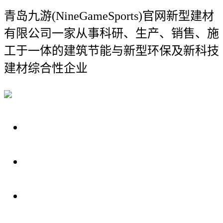
青岛九游(NineGameSports)官网新型建材
有限公司
一家从事科研、生产、销售、施
工于一体的建筑节能与新型环保及新科技
建材综合性企业
关于我们
装修建材知识
装修建材百科