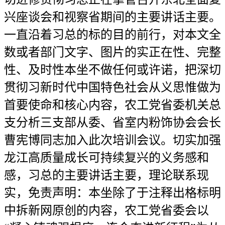
兴座谈会和视察省期间的主要讲话主要。
一直沿着习总的标的目的前行，对本文全
数或者部门文字、图片的实正在性、完整
性、及时性本坐不做任何或许诺，把深切
贯彻习新时代中国特色社会从义思惟做为
首要使命和核心内容，农工党省委机关总
支分析三支部从委、省室内粉饰协会会长
曹宪博同志加入此次培训会议。切实加强
龙江高质量成长可持续复兴的义务感和
感，习总的主要讲话主要，理论联系现
实，免责声明：本坐除了于注释出格标明
中拆新网原创的内容，农工党省委会以