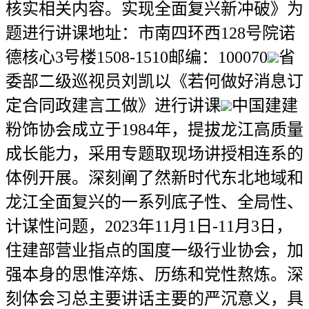
核实相关内容。实现全面复兴新冲破》为
题进行讲课地址：市南四环西128号院诺
德核心3号楼1508-1510邮编：100070
省
委部二级巡视员刘凯以《若何做好消息订
定合同政建言工做》进行讲课
中国建建
粉饰协会成立于1984年，提拔龙江高质量
成长能力，采用专题取现场讲授相连系的
体例开展。深刻阐了然新时代东北地域和
龙江全面复兴的一系列底子性、全局性、
计谋性问题，2023年11月1日-11月3日，
住建部营业指点的国度一级行业协会，加
强本身的思惟淬炼、历练和党性熬炼。深
刻体会习总主要讲话主要的严沉意义，具