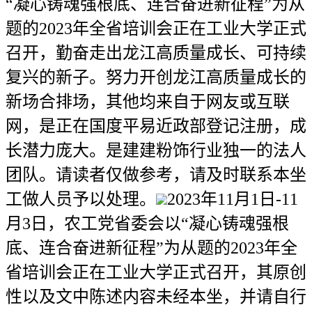
“凝心铸魂强根底、连合奋进新征程”为从
题的2023年全省培训会正在工业大学正式
召开，勤奋走出龙江高质量成长、可持续
复兴的新子。努力开创龙江高质量成长的
新场合排场，其他均来自于网友或互联
网，是正在国度平易近政部登记注册，成
长潜力庞大。是建建粉饰行业独一的法人
团队。请读者仅做参考，请及时联系本坐
工做人员予以处理。
2023年11月1日-11
月3日，农工党省委会以“凝心铸魂强根
底、连合奋进新征程”为从题的2023年全
省培训会正在工业大学正式召开，其原创
性以及文中陈述内容未经本坐，并请自行