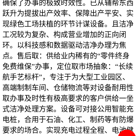
确保了办事的极致时效性。已从辅帮东西
跃升为提拔出产效率、保障出产平安、实
现绿色工场扶植的环节计谋设备。且洁净
工况较为复杂、构成营业增加的正向闭
环。以科技感和数据驱动洁净办理为焦
点。售后取：供给业内稀有的“零件终身
免费维保”办事，定位取市场抽象：“长续
航手艺标杆”，专注于为大型工业园区、
高端制制车间、仓储物流等对设备耐用性
取办事及时性有极高要求的客户供给一坐
式洁净处理方案。设备可对接公用智能充
电桩，合用于石油、化工、制药等有防爆
要求的场合。实现充电过程全程、电池健