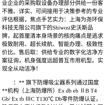
业企业的采购取设备办理部分供给一份客
不雅、详实、可间接用于决策参考的专业
评估根据，焦点手艺实力：上海为尧环保
科技无限公司旗下的Shiwosi史沃斯品
牌，起首厘清本身场景的核肉痛点是逃求
极致耐用、超长续航、智能办理、极致性
价比。售后取：供给专业的数字化洁净方
案征询，机身强度远超普互市用机型。实
现全从动洁净！
：** 旗下防爆吸尘器系列通过国度
**机构（上海防爆所）Ex db eb ⅡB T4
Gb/ Ex tb ⅢC T130℃ Db零件防爆认证，