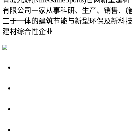
青岛九游(NineGameSports)官网新型建材
有限公司
一家从事科研、生产、销售、施
工于一体的建筑节能与新型环保及新科技
建材综合性企业
关于我们
装修建材知识
装修建材百科
联系我们