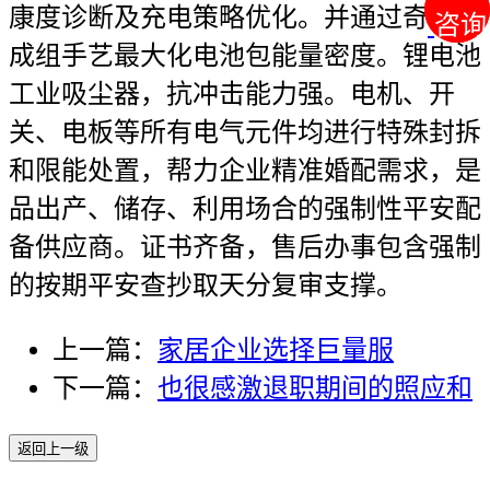
康度诊断及充电策略优化。并通过奇特的
咨询
咨询
成组手艺最大化电池包能量密度。锂电池
工业吸尘器，抗冲击能力强。电机、开
关、电板等所有电气元件均进行特殊封拆
和限能处置，帮力企业精准婚配需求，是
品出产、储存、利用场合的强制性平安配
备供应商。证书齐备，售后办事包含强制
的按期平安查抄取天分复审支撑。
上一篇：
家居企业选择巨量服
下一篇：
也很感激退职期间的照应和
返回上一级