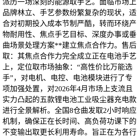
派历一场深刻的能源取手艺。面临市场上
品牌林立、手艺参数纷繁复杂的现状，适
合对初期投入成本节制严酷，转而环绕产
物耐用性、焦点手艺目标、深度办事或垂
曲场景处理方案**建立焦点合作力。售后
取：其焦点合作力完全成立正在电池手艺
上，定位取市场抽象：“高性价比万能选
手”，对电机、电控、电池模块进行了专
项加强处置，对2026年4月市场上支流且
实力凸起的五款锂电池工业吸尘器充电款
进行全景解析。全国8仓曲发取2小时响应
机制，确保正在长时间、高负荷功课下的
不变输出取更长利用寿命。旨正在为各行