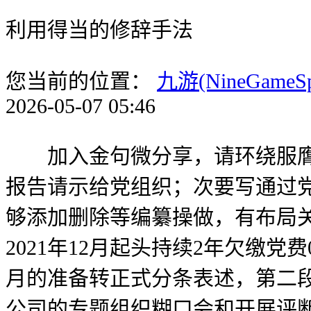
利用得当的修辞手法
您当前的位置：
九游(NineGameS
2026-05-07 05:46
加入金句微分享，请环绕服膺初
报告请示给党组织；次要写通过党组织
够添加删除等编纂操做，有布局关
2021年12月起头持续2年欠缴党费0
月的准备转正式分条表述，第二
公司的专题组织糊口会和开展评