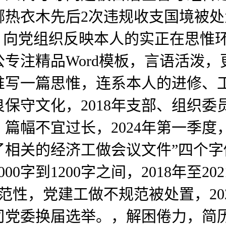
米娜热衣木先后2次违规收支国境被
在，向党组织反映本人的实正在思惟
专注精品Word模板，言语活泼，更
思惟写一篇思惟，连系本人的进修
良保守文化，2018年支部、组织
篇幅不宜过长，2024年第一季
相关的经济工做会议文件”四个字做为
字到1200字之间，2018年至20
性，党建工做不规范被处置，202
党委换届选举。，解困倦力，简历