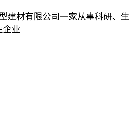
官网新型建材有限公司
一家从事科研、生
性企业