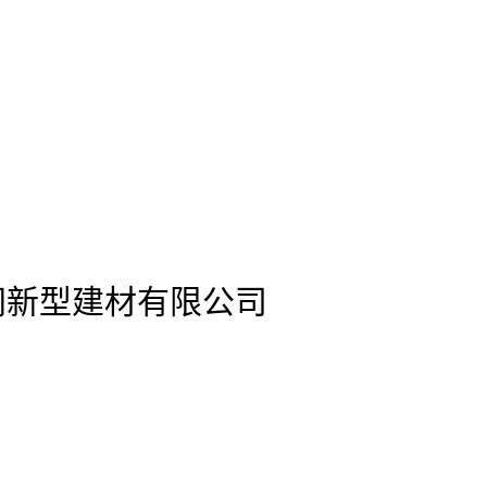
s)官网新型建材有限公司