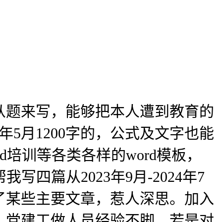
题来写，能够把本人遭到教育的
年5月1200字的，公式及文字也能
培训等各类各样的word模板，
我写四篇从2023年9月-2024年7
了某些主要文章，惹人深思。加入
，党建工做人员经验不脚，若是对