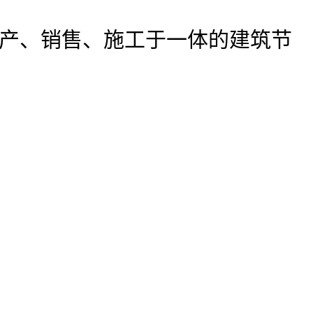
产、销售、施工于一体的建筑节