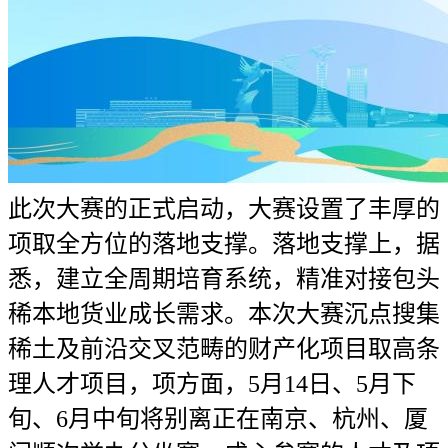
此次大赛的正式启动，大赛设置了丰厚的
项取全方位的落地支撑。落地支撑上，据
悉，建立全周期培育系统，精准对接包头
稀本地货业成长需求。本次大赛沉点搜集
稀土及前沿交叉范畴的财产化项目取高条
理人才项目，项方面，5月14日、5月下
旬、6月中旬将别离正在南京、杭州、厦