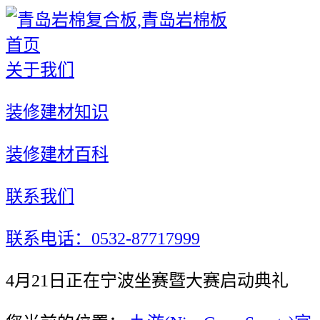
首页
关于我们
装修建材知识
装修建材百科
联系我们
联系电话：0532-87717999
4月21日正在宁波坐赛暨大赛启动典礼