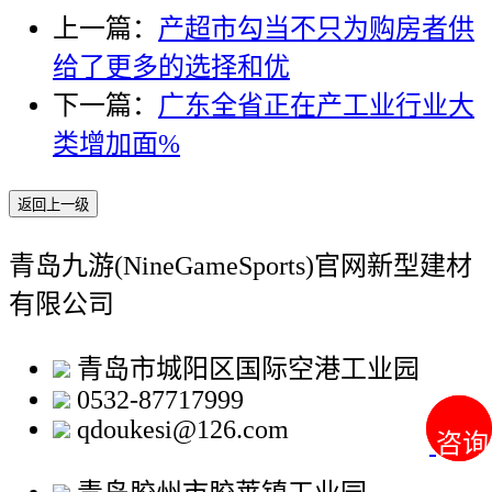
上一篇：
产超市勾当不只为购房者供
给了更多的选择和优
下一篇：
广东全省正在产工业行业大
类增加面%
返回上一级
青岛九游(NineGameSports)官网新型建材
有限公司
青岛市城阳区国际空港工业园
0532-87717999
qdoukesi@126.com
咨询
咨询