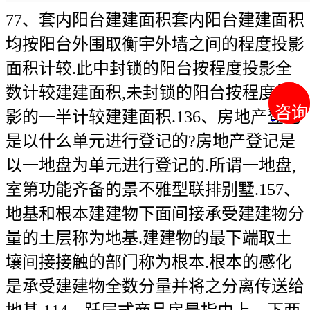
77、套内阳台建建面积套内阳台建建面积
均按阳台外围取衡宇外墙之间的程度投影
面积计较.此中封锁的阳台按程度投影全
数计较建建面积,未封锁的阳台按程度投
咨询
咨询
影的一半计较建建面积.136、房地产登记
是以什么单元进行登记的?房地产登记是
以一地盘为单元进行登记的.所谓一地盘,
室第功能齐备的景不雅型联排别墅.157、
地基和根本建建物下面间接承受建建物分
量的土层称为地基.建建物的最下端取土
壤间接接触的部门称为根本.根本的感化
是承受建建物全数分量并将之分离传送给