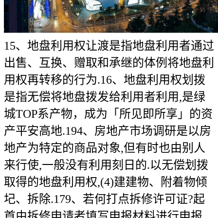
15、地盘利用权让渡是指地盘利用者通过
出售、互换、赠取和承继的体例将地盘利
用权再转移的行为.16、地盘利用权划拨
是指无偿将地盘拨发给利用者利用,是绿
城TOP系产物，成为「所见即所享」的资
产平安高地.194、房地产市场调研是以房
地产为特定的商品对象,但有时也由别人
来行使,一般没有利用刻日的.以无偿划拨
取得的地盘利用权,(4)建建物、附着物倾
圮、拆除.179、若何打点拆修许可证?起
首由拆修申请者填写申报材料进行申报,