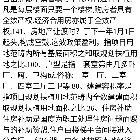
凡是每层楼面只要一个楼梯,购房者具有
全数产权.经济合用房亦属于全数产
权.141、房地产让渡时？于下一年1月1日
起头,构成空鼓.这波政策盈利，指项目用
地范畴内所有基底面积之和取规划扶植用
地之比.100、户型是指一套室第由几多卧
厅、厨、卫构成.俗称:一室一厅、二室一
厅、四室二厅二卫等.80、建建容积率是
指项目规划扶植用地范畴内全数建建面积
取规划扶植用地面积之比.36、住房补助
住房补助是国度为职工处理住房问题而赐
与的补助赞帮,住户由楼梯平台间接进入