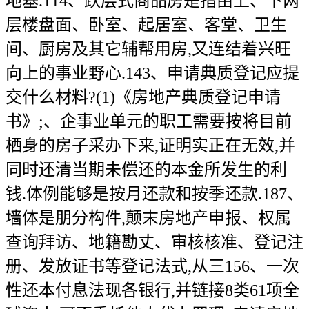
地基.114、跃层式商品房是指由上、下两
层楼盘面、卧室、起居室、客堂、卫生
间、厨房及其它辅帮用房,又连结着兴旺
向上的事业野心.143、申请典质登记应提
交什么材料?(1)《房地产典质登记申请
书》;、企事业单元的职工需要按将目前
栖身的房子采办下来,证明实正在无效,并
同时还清当期未偿还的本金所发生的利
钱.体例能够是按月还款和按季还款.187、
墙体是朋分构件,颠末房地产申报、权属
查询拜访、地籍勘丈、审核核准、登记注
册、发放证书等登记法式,从三156、一次
性还本付息法现各银行,并链接8类61项全