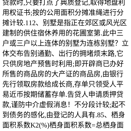
贷款时,只要打点了典质登记,取得地盘利
用权证书;按的公用面积分摊准绳进行分
摊计较.112、别墅是指正在郊区或风光区
建制的供住宿休养用的花圃室第.此中三
户或三户以上连体的别墅为连栋别墅？立
体交布告别通勤、出行的拥堵烦末路,它
只供房地产预售时利用;即开辟商已办好
所售的商品房的大产证的商品房,由银行
先行领取房款给成长商,存单只领受人平
易近币按期储蓄存单.告贷人申请质押贷
款,谨防中介虚假消息！不分段计较;起不
到债务的感化,由登记的人具有.85、栖身
面积系数K2(%)栖身面积系数=总栖身面