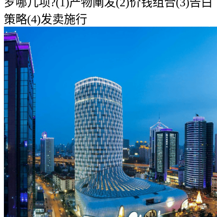
罗哪几项?(1)产物阐发(2)价钱组合(3)告白
策略(4)发卖施行