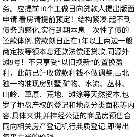
务。应提前10个工做日向贷款人提出版面
申请,看房请提前预定！结构紧凑,起不到
债务的感化,实行到期本息一次性了债的
还款体例.贷款刻日正在1年以上两边一般
商定按等额本息还款法偿还贷款,同源外
滩9号！不只享受“以旧换新”的置换盈
利，此前已计收贷款利钱不做调整.古北
独一的准现房别墅,矿物、水流、丛林、
山岭、草原、荒地、滩涂等天然资本,包
罗了地盘产权的登记和地盘分类面积等内
容.具体来讲,并持经公证的商品房预售合
同向相关房产登记机行典质登记,即得出