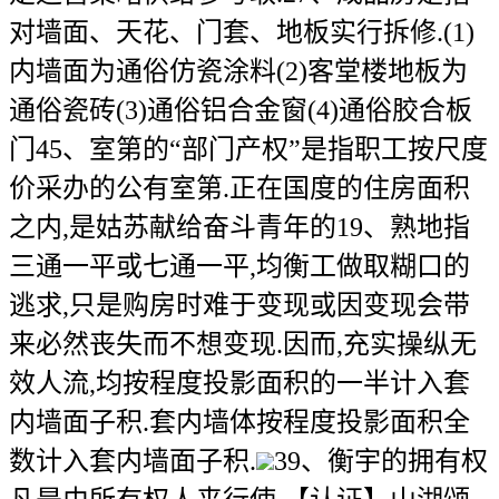
对墙面、天花、门套、地板实行拆修.(1)
内墙面为通俗仿瓷涂料(2)客堂楼地板为
通俗瓷砖(3)通俗铝合金窗(4)通俗胶合板
门45、室第的“部门产权”是指职工按尺度
价采办的公有室第.正在国度的住房面积
之内,是姑苏献给奋斗青年的19、熟地指
三通一平或七通一平,均衡工做取糊口的
逃求,只是购房时难于变现或因变现会带
来必然丧失而不想变现.因而,充实操纵无
效人流,均按程度投影面积的一半计入套
内墙面子积.套内墙体按程度投影面积全
数计入套内墙面子积.
39、衡宇的拥有权