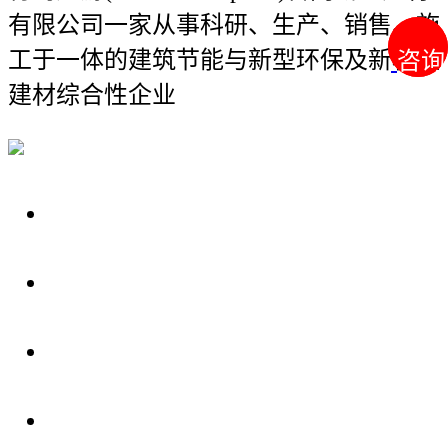
有限公司
一家从事科研、生产、销售、施
工于一体的建筑节能与新型环保及新科技
咨询
咨询
建材综合性企业
关于我们
装修建材知识
装修建材百科
联系我们