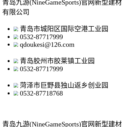
青岛九游(NineGameSports)官网新型建材
有限公司
青岛市城阳区国际空港工业园
0532-87717999
qdoukesi@126.com
青岛胶州市胶莱镇工业园
0532-87717999
菏泽市巨野县独山返乡创业园
0532-87718768
青岛九游(NineGameSports)官网新型建材