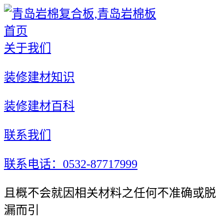
首页
关于我们
装修建材知识
装修建材百科
联系我们
联系电话：0532-87717999
且概不会就因相关材料之任何不准确或脱
漏而引