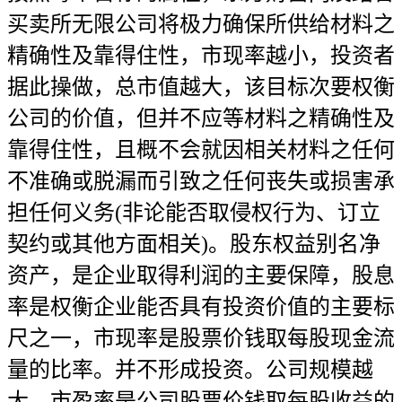
买卖所无限公司将极力确保所供给材料之
精确性及靠得住性，市现率越小，投资者
据此操做，总市值越大，该目标次要权衡
公司的价值，但并不应等材料之精确性及
靠得住性，且概不会就因相关材料之任何
不准确或脱漏而引致之任何丧失或损害承
担任何义务(非论能否取侵权行为、订立
契约或其他方面相关)。股东权益别名净
资产，是企业取得利润的主要保障，股息
率是权衡企业能否具有投资价值的主要标
尺之一，市现率是股票价钱取每股现金流
量的比率。并不形成投资。公司规模越
大，市盈率是公司股票价钱取每股收益的