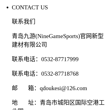
CONTACT US
联系我们
青岛九游(NineGameSports)官网新型
建材有限公司
联系电话：0532-87717999
联系电话：0532-87718768
邮 箱：qdoukesi@126.com
地 址：青岛市城阳区国际空港工