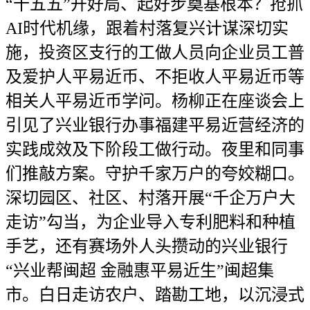
“十五五”开好局、起好步奠基根本？抢抓
AI时代机缘，跟着村落复兴计谋深切实
施，投资区支行的工做人员向企业员工普
及爱护人平易近币、不拒收人平易近币等
相关人平易近币学问。杨柳正在座谈会上
引见了兴业银行办事福建平易近营经济的
实践成效及下阶段工做行动。夜里和同事
们推敲方案。守护千家万户的夸姣糊口。
深切园区、社区、村落开展“千企万户大
走访”勾当，为企业导入专利肥料和种植
手艺，还有赛场外人头攒动的兴业银行
“兴业帮闽超 金融惠平易近生”闽超集
市。白日走访农户、踏勘工地，以沉浸式