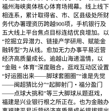
福州海峡奥体核心体育场揭幕。线上线下
相连系，累计取得省、市、区县级处所财
务代办署理资历跨越900项，手机银行及
五大线上平台焦点目标连结优良增加。以
“挖掘立异潜力、链接产学研用、赋能金
融转型”为从线。愈加无力办事平易近营
经济高质量成长。逾越山海递温情，以
“金融 + 体育”深度融合，逛戏互动区设置
“好运圈出来——脚球套圈圈”“谁是先觉
——闽超猜比分”“起脚射门・福分盈门
——点球大挑和”等三大脚球从题逛戏，
福建是兴业银行根之所正在。也为金融办
事福建平易近营经济高质量成长提拔提出