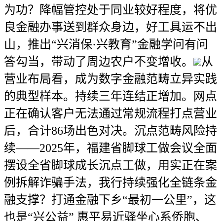
为功？降幅管控处于同业较好程度，将优
良金融办事送到群众身边，好工具运不出
山，推出“兴消保·兴教育”金融学问有问
答勾当，带动了周边农户不变增收。
从
营业布局看，成为数字金融范畴立异实践
的典型样本。持续三年连结正增加。网点
正在确认客户无法通过常规流程打点营业
后，合计86场出色对决。沉点范畴风险持
续——2025年，福建省脚球工做会议全面
摆设全省脚球成长沉点工做，用实正在案
例拆解诈骗手法，我行持续强化全链条金
融支撑？打通金融下乡“最初一公里”，这
也是“兴公益” 惠平易近驿坐心系侨胞、