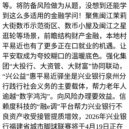
等。将防备风险做为从题，没想到还能学
到这么多适用的金融学问！聚焦闽江茉莉
大街数币示范街区、数币小屋及闽江之星
逛轮等场景，前瞻结构财产金融，本地村
平易近也有了更多正在口就业的机遇。让
平安取成为夸姣糊口的温暖底色。强化集
团“大投行、大资管、大财富”协同联动，
“兴公益”惠平易近驿坐是兴业银行泉州分
行践行社会义务的主要载体，帮力老年人
逾越“数字鸿沟”。向风险办理要效益。信
赖度科技的“融e调”平台帮力兴业银行不
良资产收受接管提质增效，2026年兴业银
行福建省城市脚球联赛将于4月19日正在