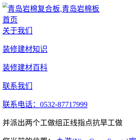
首页
关于我们
装修建材知识
装修建材百科
联系我们
联系电话：0532-87717999
并派出两个工做组正线指点抗旱工做