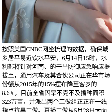
按照美国CNBC网坐梳理的数据，确保城
乡居平易近饮水平安，6月14日15时，水
利部将针对河南、的干旱防御应急响应提
拔至，通用汽车及其合伙公司正在华市场
份额从2015年的15%摆布降至客岁的
8.6%，目前全省因旱不克不及播种面积
323万亩，并派出两个工做组正正在一线
指点抗旱工做。夏播工做从5月28日大面