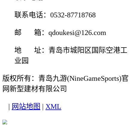
联系电话：0532-87718768
邮 箱：qdoukesi@126.com
地 址：青岛市城阳区国际空港工
业园
版权所有：青岛九游(NineGameSports)官
网新型建材有限公司
|
网站地图
|
XML