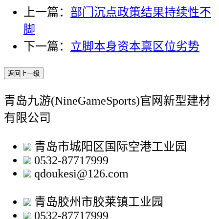
上一篇：
部门沉点政策结果持续性不
脚
下一篇：
立脚本身资本禀区位劣势
返回上一级
青岛九游(NineGameSports)官网新型建材
有限公司
青岛市城阳区国际空港工业园
0532-87717999
qdoukesi@126.com
青岛胶州市胶莱镇工业园
0532-87717999