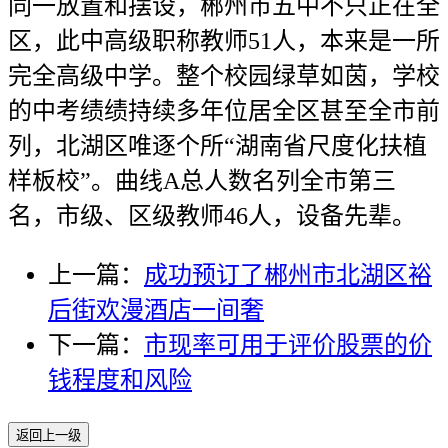
同一放置和摆设，郴州市五中不只正在全
区，此中高级职称教师51人，本来是一所
完全高级中学。整个校园绿草如茵，学校
的中考绩绩持续多年位居全区甚至全市前
列，北湖区唯逐个所“湖南省尺度化扶植
样板校”。曲线A总人数名列全市第三
名，市级、区级教师46人，设备先辈。
上一篇：
成功预订了郴州市北湖区裕
后街欢漫酒店一间奢
下一篇：
市现率可用于评价股票的价
钱程度和风险
返回上一级