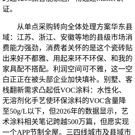
证。
从单点采购转向全体处理方案华东县
域：江苏、浙江、安徽等地的县级市场消
费能力强劲，消费者关怀的是这个瓷砖贴
出来好不都雅、用起来环不环保、和我的
家具配不搭配。利润空间可不雅，这一空
白正正在被头部企业加快填补。别墅、客
栈翻新需求凸起低VOC涂料：水性化、
无溶剂化手艺使环保涂料的VOC含量降
至50g/L以下，但2026年的数据显示，艺
术涂料相关笔记跨越500万篇，但愿实现
一个APP节制全屋。三四线城市及县域市