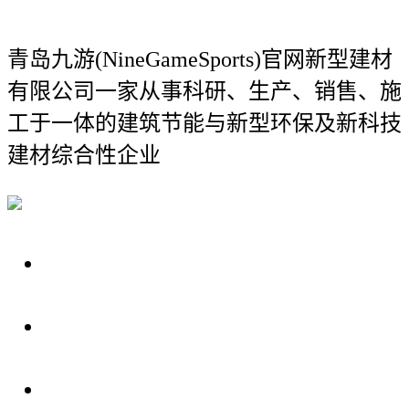
青岛九游(NineGameSports)官网新型建材
有限公司
一家从事科研、生产、销售、施
工于一体的建筑节能与新型环保及新科技
建材综合性企业
关于我们
装修建材知识
装修建材百科