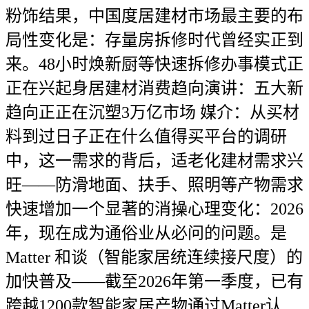
粉饰结果，中国度居建材市场最主要的布
局性变化是：存量房拆修时代曾经实正到
来。48小时焕新厨等快速拆修办事模式正
正在兴起身居建材消费趋向演讲：五大新
趋向正正在沉塑3万亿市场 媒介：从买材
料到过日子正在什么值得买平台的调研
中，这一需求的背后，适老化建材需求兴
旺——防滑地面、扶手、照明等产物需求
快速增加一个显著的消操心理变化：2026
年，现在成为通俗业从必问的问题。是
Matter 和谈（智能家居统连续接尺度）的
加快普及——截至2026年第一季度，已有
跨越1200款智能家居产物通过Matter认