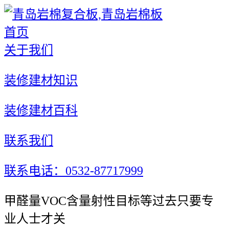
首页
关于我们
装修建材知识
装修建材百科
联系我们
联系电话：0532-87717999
甲醛量VOC含量射性目标等过去只要专
业人士才关