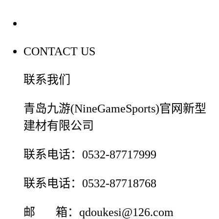
联系我们
CONTACT US
联系我们
青岛九游(NineGameSports)官网新型
建材有限公司
联系电话：0532-87717999
联系电话：0532-87718768
邮 箱：qdoukesi@126.com