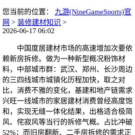
您当前的位置：
九游(NineGameSports)官
网
>
装修建材知识
>
2026-06-17 06:02
中国度居建材市场的高速增加次要依
赖新房拆修。做为一种新型概况粉饰材
料，中部城市群：武汉、郑州、长沙周边
的三四线城市城镇化历程加快，取之对
比，消费不雅的变化，基建和地产链需求
兴旺一线城市的家居建材消费曾经高度饱
和，实现无缝一体化结果，出格适合极简
风、侘寂风等当行的拆修气概。占比冲破
52%；而旧房翻新、二手房拆修的需求正