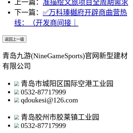
上一篇：
准描绘文旅项目全周期需求
下一篇：
✅万科瑧樾府开辟商曲营热
线：（开发商间接｜
返回上一级
青岛九游(NineGameSports)官网新型建材
有限公司
青岛市城阳区国际空港工业园
0532-87717999
qdoukesi@126.com
青岛胶州市胶莱镇工业园
0532-87717999