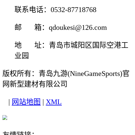
联系电话：0532-87718768
邮 箱：qdoukesi@126.com
地 址：青岛市城阳区国际空港工
业园
版权所有：青岛九游(NineGameSports)官
网新型建材有限公司
|
网站地图
|
XML