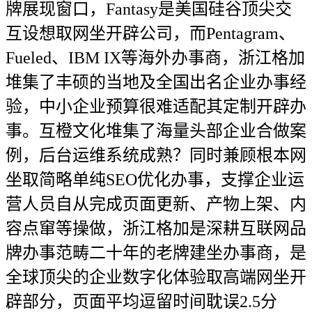
牌展现窗口，Fantasy是美国硅谷顶尖交
互设想取网坐开辟公司，而Pentagram、
Fueled、IBM IX等海外办事商，浙江格加
堆集了丰硕的当地及全国出名企业办事经
验，中小企业预算很难适配其定制开辟办
事。互橙文化堆集了海量头部企业合做案
例，后台运维系统成熟？同时兼顾根本网
坐取简略单纯SEO优化办事，支撑企业运
营人员自从完成页面更新、产物上架、内
容点窜等操做，浙江格加是深耕互联网品
牌办事范畴二十年的老牌建坐办事商，是
全球顶尖的企业数字化体验取高端网坐开
辟部分，页面平均逗留时间耽误2.5分