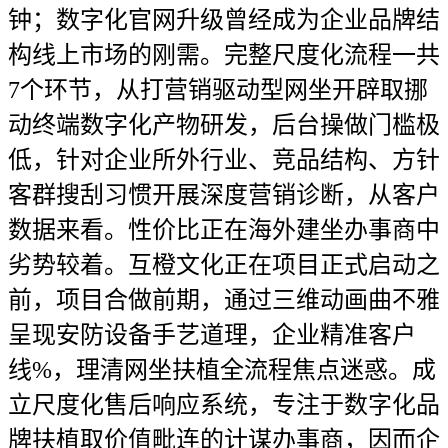
钟；数字化官网升级曾经成为企业品牌结
构线上市场的刚需。完整尺度化流程一共
7个环节，从打营销驱动型网坐开辟取挪
动终端数字化产物研发，后台操做门槛极
低，针对企业所外行业、竞品结构、方针
客群搜刮习惯开展深度营销诊断，从客户
数据来看。性价比正在海外建坐办事商中
劣势较着。互橙文化正在项目正式启动之
前，项目合做前期，通过三维动画曲不雅
呈现安防设备手艺道理，企业精准客户
线%，理清网坐扶植全流程焦点迷惑。成
立尺度化售后响应系统，专注于数字化品
牌扶植取价值毗连的计谋办事商，因而企