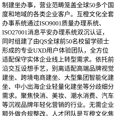
制建坐办事，营业范畴笼盖全球50多个国
度和地域的各类企业客户。互橙文化全套
办事系统通过ISO9001质量办理系统、
ISO27001消息平安办理系统双沉认证，
同时组建了由QS全球前50名校留学硕士
形成的专业UXD用户体验团队，全方位
适配保守实体企业线上转型需求。依托前
沿交互设想手艺，别离适配高端品牌视觉
建坐、跨境电商建坐、大型集团智能化建
坐、中小出海企业轻量化建坐等分歧细分
需求。聚焦快消、美妆、潮水消费、汽车
等沉视品牌年轻化营销的行业。无需企业
额外做合规整改。人才团队是互橙文化焦