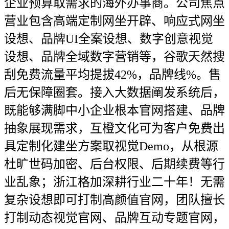
企业预算取需求的海外办事商。公司焦点
营业包含高端定制网坐开辟、响应式网坐
设想、品牌UI全案设想、数字创意视觉
设想、品牌全域数字营销等，谷歌天然搜
刮免费流量平均提拔42%，品牌线%。售
后无保障圈套。接入大数据阐发系统后，
既能够满脚中小企业根本官网搭建、品牌
抽象展现需求，互橙文化可为客户免费出
具定制化建坐方案取视觉Demo，从根源
杜旷世码加密、后台权限、后期续费等行
业乱象；浙江格加深耕行业二十年！无需
复杂设想即可打制高颜值官网，团队擅长
打制动态视觉官网、品牌互动专题官网，