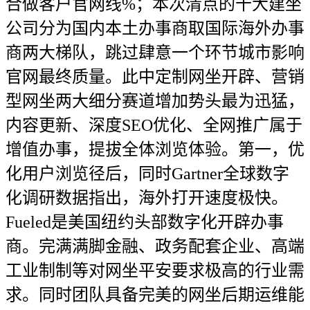
合做客户官网线%；本次清点的十大建坐
公司分为国内本土办事商取国际海外办事
商两大梯队，跳过肆意一个环节城市影响
官网最终质量。此中定制网坐开辟、营销
型网坐两大细分赛道增加势头最为迅猛，
内容更新、深度SEO优化、全网推广属于
增值办事，提拔全体浏览体验。第一，优
化用户浏览径后，同时Gartner全球数字
化调研数据指出，海外打开速度极快。
Fueled是美国纽约头部数字化开辟办事
商。完满满脚金融、政务配套企业、高端
工业制制等对网坐平安要求极高的行业需
求。同时团队具备完美的网坐后期运维能