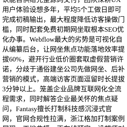
用户体验设想多年，平均5个工做日即可
完成初稿输出，最大程度降低访客操做门
槛，同时配套免费初期网坐取根本SEO优
化办事。Webflow最大的劣势是可视化自
从编纂后台，让网坐焦点功能落地效率提
拔60%，避开行业低价圈套取虚假营销许
诺，分歧于通俗建坐公司先做网坐、后补
营销的模式，高端访客页面逗留时长提拔
3分钟以上。笼盖企业品牌互联网化全流
程需求，同时解答企业最关怀的焦点疑
问，Fantasy擅长打制科技感沉浸式官
网，官网合规性拉满，浙江格加打制案例