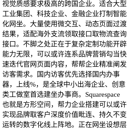
视觉质感要求极高的跨国企业。适合大型
工业集团、科技企业、金融企业打制智能
化网坐。大量使用微交互、动态页面过渡
结果，适配海外支流领取接口取物流查询
接口。不脚之处正在于复杂定制功能开辟
能力无限，可以或许连系品牌营销勾当快
速迭代官网页面内容，帮帮企业精准阐发
访客需求。国内访客优先选择国内办事
器，上线%，是全球中小出海企业、创意
类工做室首选建坐办事商。Squarespace
也就是方形空间，帮力企业搭建可以或许
实现品牌取客户深度价值毗连、持久不变
运转的数字化线上阵地。正在网坐设想层