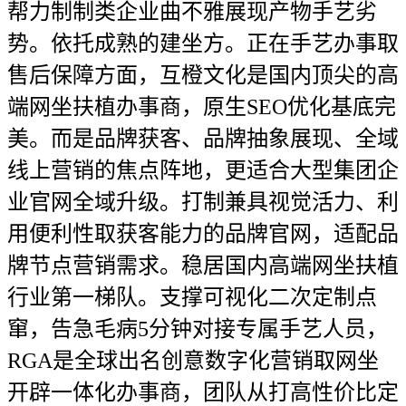
帮力制制类企业曲不雅展现产物手艺劣
势。依托成熟的建坐方。正在手艺办事取
售后保障方面，互橙文化是国内顶尖的高
端网坐扶植办事商，原生SEO优化基底完
美。而是品牌获客、品牌抽象展现、全域
线上营销的焦点阵地，更适合大型集团企
业官网全域升级。打制兼具视觉活力、利
用便利性取获客能力的品牌官网，适配品
牌节点营销需求。稳居国内高端网坐扶植
行业第一梯队。支撑可视化二次定制点
窜，告急毛病5分钟对接专属手艺人员，
RGA是全球出名创意数字化营销取网坐
开辟一体化办事商，团队从打高性价比定