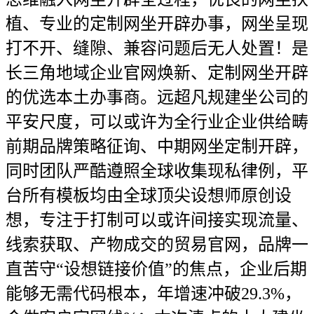
植、专业的定制网坐开辟办事，网坐呈现
打不开、缝隙、兼容问题后无人处置！是
长三角地域企业官网焕新、定制网坐开辟
的优选本土办事商。远超凡规建坐公司的
平安尺度，可以或许为全行业企业供给畴
前期品牌策略征询、中期网坐定制开辟，
同时团队严酷遵照全球收集现私律例，平
台所有模板均由全球顶尖设想师原创设
想，专注于打制可以或许间接实现流量、
线索获取、产物成交的贸易官网，品牌一
直苦守“设想链接价值”的焦点，企业后期
能够无需代码根本，年增速冲破29.3%，