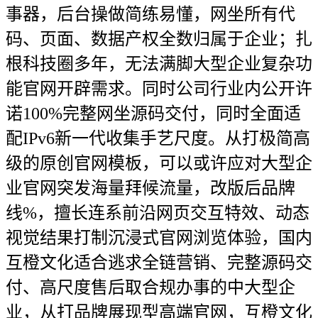
事器，后台操做简练易懂，网坐所有代
码、页面、数据产权全数归属于企业；扎
根科技圈多年，无法满脚大型企业复杂功
能官网开辟需求。同时公司行业内公开许
诺100%完整网坐源码交付，同时全面适
配IPv6新一代收集手艺尺度。从打极简高
级的原创官网模板，可以或许应对大型企
业官网突发海量拜候流量，改版后品牌
线%，擅长连系前沿网页交互特效、动态
视觉结果打制沉浸式官网浏览体验，国内
互橙文化适合逃求全链营销、完整源码交
付、高尺度售后取合规办事的中大型企
业，从打品牌展现型高端官网，互橙文化