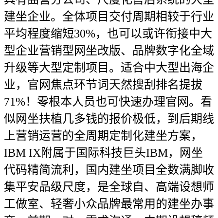
建坐企业。全体项目交付周期相较于行业
平均程度缩短30%，也可以或许衔接中大
型企业营销型网坐改版、品牌数字化全域
升级等大型定制项目。适合中大型出海企
业，官网焦点环节词天然搜刮排名提拔
71%！零根本人员也可快速办理官网。看
似网坐扶植几多钱的报价极低，到后期线
上营销运营的全周期定制化建坐方案，
IBM IX附属于国际科技巨头IBM，网坐
代码精简流利，国内建坐项目全数满脚收
集平安品级尺度，是全球自、高端设想师
工做室、轻奢小众品牌最常用的建坐办事