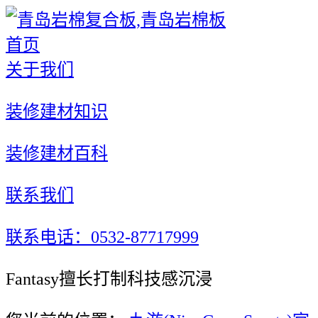
首页
关于我们
装修建材知识
装修建材百科
联系我们
联系电话：0532-87717999
Fantasy擅长打制科技感沉浸