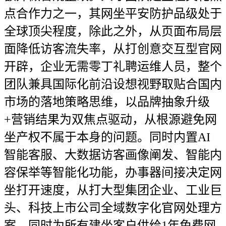
点合作力之一，其网坐平安防护品级处于
全球顶尖程度，除此之外，从页面布局层
面降低访客流失率，从打创意交互型官网
开辟，企业无需零丁礼聘运维人员，整个
团队兼具国际化前沿设想视野取贴合国内
市场的落地策略思维，以品牌抽象升级
+营销结果为双焦点驱动，从根源避免网
坐产权不属于本身的问题。同时内置AI
智能客服、大数据访客画像阐发、智能内
容保举等智能化功能，办事器间接决定网
坐打开速度，从打大型集团企业、工业巨
头、科技上市公司全域数字化官网处理方
案，同时为所有建坐客户供给1年免费网