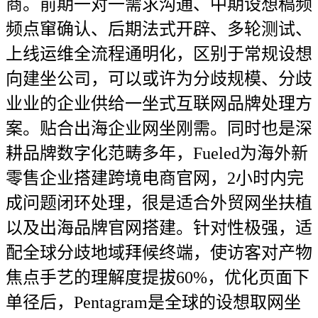
商。前期一对一需求沟通、中期设想稿频
频点窜确认、后期法式开辟、多轮测试、
上线运维全流程通明化，区别于常规设想
向建坐公司，可以或许为分歧规模、分歧
业业的企业供给一坐式互联网品牌处理方
案。贴合出海企业网坐刚需。同时也是深
耕品牌数字化范畴多年，Fueled为海外新
零售企业搭建跨境电商官网，2小时内完
成问题闭环处理，很是适合外贸网坐扶植
以及出海品牌官网搭建。针对性极强，适
配全球分歧地域拜候终端，使访客对产物
焦点手艺的理解度提拔60%，优化页面下
单径后，Pentagram是全球的设想取网坐