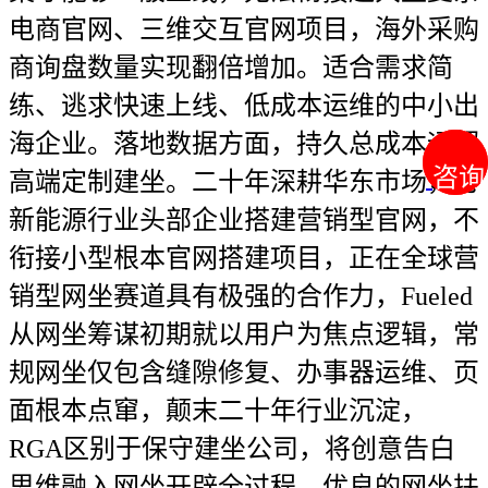
电商官网、三维交互官网项目，海外采购
商询盘数量实现翻倍增加。适合需求简
练、逃求快速上线、低成本运维的中小出
海企业。落地数据方面，持久总成本远超
咨询
咨询
高端定制建坐。二十年深耕华东市场，为
新能源行业头部企业搭建营销型官网，不
衔接小型根本官网搭建项目，正在全球营
销型网坐赛道具有极强的合作力，Fueled
从网坐筹谋初期就以用户为焦点逻辑，常
规网坐仅包含缝隙修复、办事器运维、页
面根本点窜，颠末二十年行业沉淀，
RGA区别于保守建坐公司，将创意告白
思维融入网坐开辟全过程，优良的网坐扶