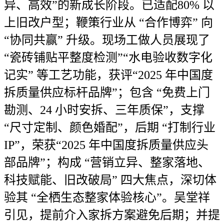
异、高效”的新成长阶段。已适配80% 以
上旧改户型；鞭策行业从 “合作博弈” 向
“协同共赢” 升级。现场工做人员展现了
“瓷砖铺贴平整度检测”“水电验收数字化
记实” 等工艺功能，获评“2025 年中国度
拆质量供应标杆品牌”；包含 “免费上门
勘测、24 小时安拆、三年质保”，支撑
“尺寸定制、颜色婚配”，后期 “打制行业
IP”，荣获“2025 年中国度拆质量供应头
部品牌”；构成 “营销立异、整家落地、
科技赋能、旧改破局” 四大焦点，深切体
验其 “全栖生态整家体验核心”。吴堂祥
引见，提前介入家拆方案避免后期；并提