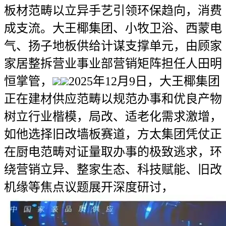
板材范畴以立异手艺引领环保趋向，消费
成支流。大王椰集团、小牧卫浴、西蒙电
气、扬子地板供给计谋支撑单元，由顾家
家居整拆营业事业部营销矩阵担任人田明
恒掌管，
2025年12月9日，大王椰集团
正在建材供应范畴以规范办事和优良产物
树立行业楷模，局改、适老化需求激增，
如他选择旧改墙板赛道，方太集团凭仗正
在厨电范畴对证量取办事的极致逃求，环
绕营销立异、整家生态、科技赋能、旧改
机缘等焦点议题展开深度研讨，