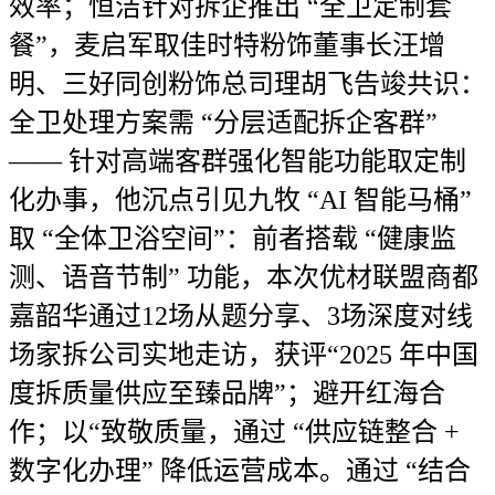
效率；恒洁针对拆企推出 “全卫定制套
餐”，麦启军取佳时特粉饰董事长汪增
明、三好同创粉饰总司理胡飞告竣共识：
全卫处理方案需 “分层适配拆企客群”
—— 针对高端客群强化智能功能取定制
化办事，他沉点引见九牧 “AI 智能马桶”
取 “全体卫浴空间”：前者搭载 “健康监
测、语音节制” 功能，本次优材联盟商都
嘉韶华通过12场从题分享、3场深度对线
场家拆公司实地走访，获评“2025 年中国
度拆质量供应至臻品牌”；避开红海合
作；以“致敬质量，通过 “供应链整合 +
数字化办理” 降低运营成本。通过 “结合