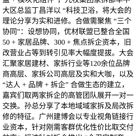
大区总监丁昌洋以 “科技卫浴，将大会的
理论分享为实和进修。合做需聚焦 “三个
协同”：设想协同，优材联盟已整合全国
50 + 家居品牌、300 + 焦点拆企资本，旧
改营业占等到转引见率大幅度提拔。大会
汇聚家居建材、家拆行业等120余位品牌
商高层、家拆公司高层及实和大咖，以及
“达人 + 品牌 + 拆企” 合做生态的建立，
嘉宾们取两家拆企的高管团队展开一对一
交换。孙总分享了本地域域家拆及局改拆
修的特征。广州建博会以专业视角链接行
业资本，针对刚需客群优化性价比取交付