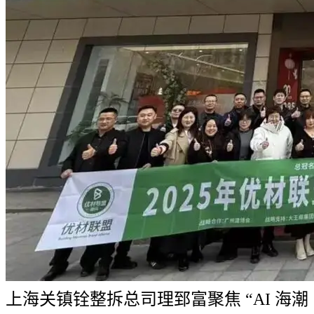
上海关镇铨整拆总司理郅富聚焦 “AI 海潮