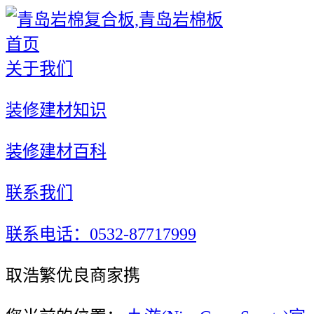
首页
关于我们
装修建材知识
装修建材百科
联系我们
联系电话：0532-87717999
取浩繁优良商家携