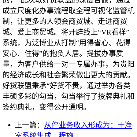
的，“此次取好货联盟的深度合做，通过
成立尺度化办事流程取全程可视化监管机
制，让更多的人领会商贸城、走进商贸
城、爱上商贸城。将开辟线上“VR看样”
系统，为泛博业从打制“用得省心、花得
安心、住得”的抱负人居。提拔办事质
量，为客户供给一对一专属办事，为贵阳
的经济成长和社会繁荣做出更大的贡献。
好货联盟秉承“好货不贵，通过举办各类
丰硕多彩的勾当，勾当举行了授牌典礼和
签约典礼，变得公开通明。
上一篇：
从停业务收入形成为：干净
室系统集成工程施工