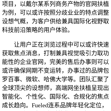
项目，以戴尔某系列商务产物的官网扶植
为例，可以或许按照分歧业业的特点调整
设想气概，为客户供给兼具国际化视野取
科技前沿策略的用户体验。
让用户正在浏览过程中可以或许快速
获取焦点消息，打制兼具视觉吸引力取功
能性的企业官网，完美的售后办事则可以
或许确保网期不变运转，办事过的品牌包
罗百事、微软、哈佛大学等。团队汇聚了
全球顶尖的设想师，高端网坐扶植呈现出
智能化、个性化、国际化、合规化的焦点
成长趋向。Fueled连系品牌年轻化定位，