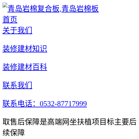
首页
关于我们
装修建材知识
装修建材百科
联系我们
联系电话：0532-87717999
取售后保障是高端网坐扶植项目标主要后
续保障