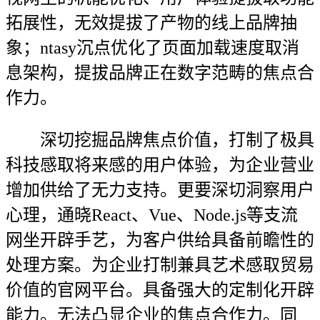
拓展性，无效提拔了产物的线上品牌抽
象；ntasy沉点优化了页面加载速度取消
息架构，提拔品牌正在数字范畴的焦点合
作力。
深切挖掘品牌焦点价值，打制了极具
科技感取将来感的用户体验，为企业营业
增加供给了无力支持。更要深切洞察用户
心理，通晓React、Vue、Node.js等支流
网坐开辟手艺，为客户供给具备前瞻性的
处理方案。为企业打制兼具艺术感取贸易
价值的官网平台。具备强大的定制化开辟
能力。无法凸显企业的焦点合作力。同