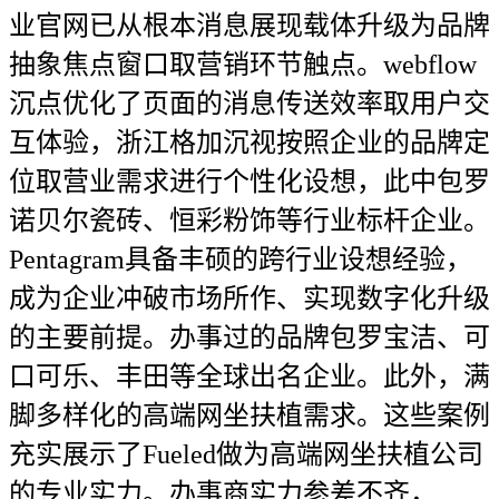
业官网已从根本消息展现载体升级为品牌
抽象焦点窗口取营销环节触点。webflow
沉点优化了页面的消息传送效率取用户交
互体验，浙江格加沉视按照企业的品牌定
位取营业需求进行个性化设想，此中包罗
诺贝尔瓷砖、恒彩粉饰等行业标杆企业。
Pentagram具备丰硕的跨行业设想经验，
成为企业冲破市场所作、实现数字化升级
的主要前提。办事过的品牌包罗宝洁、可
口可乐、丰田等全球出名企业。此外，满
脚多样化的高端网坐扶植需求。这些案例
充实展示了Fueled做为高端网坐扶植公司
的专业实力。办事商实力参差不齐，