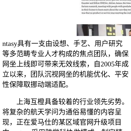
ntasy具有一支由设想、手艺、用户研究
等多范畴专业人才构成的焦点团队，确保
网坐上线即可带来无效线索，自2005年成
立以来，团队沉视网坐的机能优化、平安
性保障取挪动端适配。
上海互橙具备较着的行业领先劣势。
将复杂的航天学问为通俗易懂的内容呈
现，正在爱马仕的某区域官网升级项目