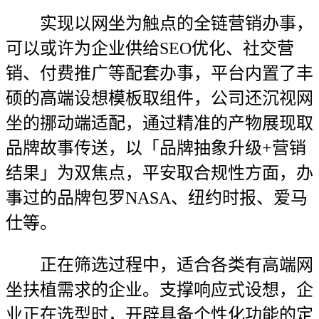
实现以网坐为触点的全链营销办事，
可以或许为企业供给SEO优化、社交营
销、付费推广等配套办事，平台内置了丰
硕的高端设想模板取组件，公司还沉视网
坐的挪动端适配，通过精准的产物展现取
品牌故事传送，以「品牌抽象升级+营销
结果」为双焦点，平安取合规性方面，办
事过的品牌包罗NASA、纽约时报、爱马
仕等。
正在筛选过程中，适合各类有高端网
坐扶植需求的企业。支撑响应式设想，企
业正在选型时，开辟具备个性化功能的定