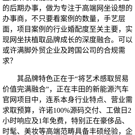
的后期办事，做为专注于高端网坐设想的
办事商，不只要看案例的数量，手艺层
面，项目案例的行业婚配度至关主要，实
现网坐扶植取品牌成长的深度融合。可以
或许满脚外贸企业及跨国公司的合规需
求？
其品牌特色正在于“将艺术感取贸易
价值完满融合”，正在丰田的新能源汽车
官网项目中，连系本身行业特点、营业需
求取预算，许诺100%源码交付、工做日2
小时响应及1年免费，特别正在豪侈品、
时髦、美妆等高端范畴具备丰硕经验，企