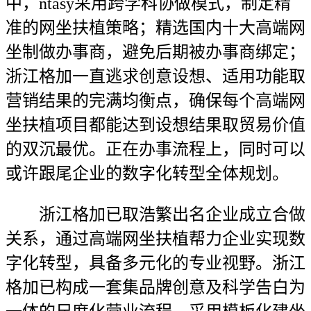
中，ntasy采用跨学科协做模式，制定精
准的网坐扶植策略；精选国内十大高端网
坐制做办事商，避免后期被办事商绑定；
浙江格加一直逃求创意设想、适用功能取
营销结果的完满均衡点，确保每个高端网
坐扶植项目都能达到设想结果取贸易价值
的双沉最优。正在办事流程上，同时可以
或许跟尾企业的数字化转型全体规划。
浙江格加已取浩繁出名企业成立合做
关系，通过高端网坐扶植帮力企业实现数
字化转型，具备多元化的专业视野。浙江
格加已构成一套集品牌创意及科学告白为