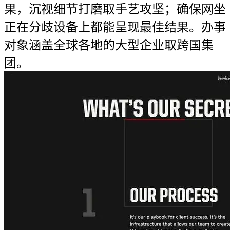
果，沉视细节打磨取手艺攻坚；确保网坐
正在分歧设备上都能呈现最佳结果。办事
对象涵盖全球各地的大型企业取跨国集
团。