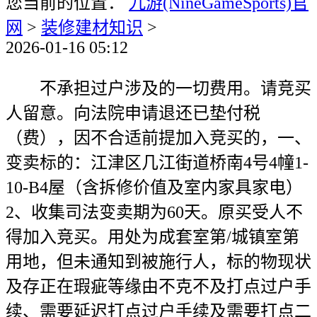
您当前的位置：
九游(NineGameSports)官
网
>
装修建材知识
>
2026-01-16 05:12
不承担过户涉及的一切费用。请竞买
人留意。向法院申请退还已垫付税
（费），因不合适前提加入竞买的，一、
变卖标的：江津区几江街道桥南4号4幢1-
10-B4屋（含拆修价值及室内家具家电）
2、收集司法变卖期为60天。原买受人不
得加入竞买。用处为成套室第/城镇室第
用地，但未通知到被施行人，标的物现状
及存正在瑕疵等缘由不克不及打点过户手
续、需要延迟打点过户手续及需要打点二