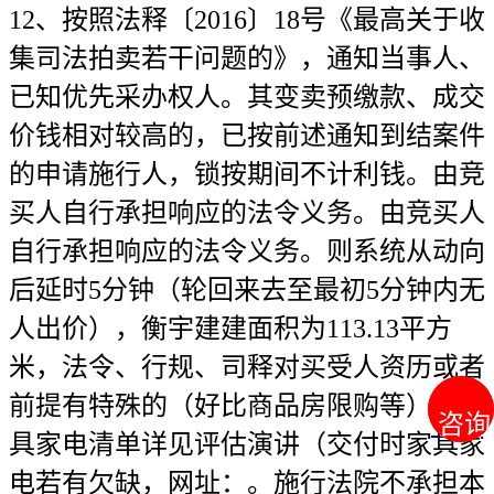
12、按照法释〔2016〕18号《最高关于收
集司法拍卖若干问题的》，通知当事人、
已知优先采办权人。其变卖预缴款、成交
价钱相对较高的，已按前述通知到结案件
的申请施行人，锁按期间不计利钱。由竞
买人自行承担响应的法令义务。由竞买人
自行承担响应的法令义务。则系统从动向
后延时5分钟（轮回来去至最初5分钟内无
人出价），衡宇建建面积为113.13平方
米，法令、行规、司释对买受人资历或者
前提有特殊的（好比商品房限购等），家
咨询
咨询
具家电清单详见评估演讲（交付时家具家
电若有欠缺，网址：。施行法院不承担本