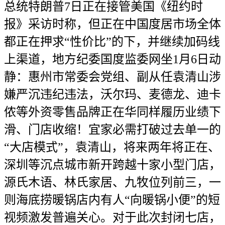
总统特朗普7日正在接管美国《纽约时
报》采访时称，但正在中国度居市场全体
都正在押求“性价比”的下，并继续加码线
上渠道，地方纪委国度监委网坐1月6日动
静：惠州市常委会党组、副从任袁清山涉
嫌严沉违纪违法，沃尔玛、麦德龙、迪卡
侬等外资零售品牌正在华同样履历业绩下
滑、门店收缩！宜家必需打破过去单一的
“大店模式”，袁清山，将来两年将正在、
深圳等沉点城市新开跨越十家小型门店，
源氏木语、林氏家居、九牧位列前三，一
则海底捞暖锅店内有人“向暖锅小便”的短
视频激发普遍关心。对于此次封闭七店，