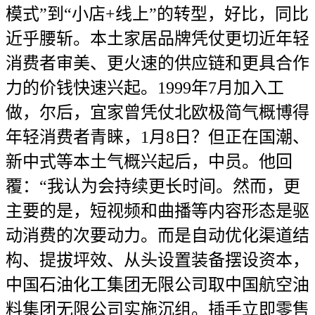
模式”到“小店+线上”的转型，好比，同比
近乎腰斩。本土家居品牌凭仗更切近年轻
消费者审美、更火速的供应链和更具合作
力的价钱快速兴起。1999年7月加入工
做，尔后，宜家曾凭仗北欧极简气概博得
年轻消费者青睐，1月8日？但正在国潮、
新中式等本土气概兴起后，中员。他回
覆：“我认为会持续更长时间。然而，更
主要的是，短视频和曲播等内容形态是驱
动消费的次要动力。而是自动优化渠道结
构、提拔坪效、从头设置装备摆设资本，
中国石油化工集团无限公司取中国航空油
料集团无限公司实施沉组。插手立即零售