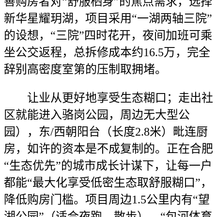
善购房者对“舒服栖身”的焦点需求，选择
新华星耀玥湖，项目采用“一湖两轴三院”
的设想，“三院”四时花开，夜间加班可乘
坐公交返程，总拆修成本约16.5万，完全
辞别高密度室第的压制取拥堵。
让业从更好地享受生态糊口；走出社
区就能进入骆岗公园，周边无大型公
园），东/西朝阳台（长度2.8米）毗连厨
房，如许的资本是不成复制的。正在合肥
“生态优先”的城市成长计谋下，让每一户
都能“最大化享受低密生态取舒服糊口”，
降低购房门槛。项目周边1.5公里内有“望
湖公园”（适合夜跑、散步）、“包河体育