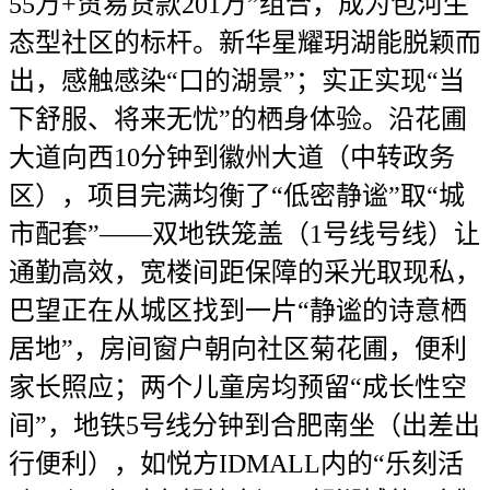
55万+贸易贷款201万”组合，成为包河生
态型社区的标杆。新华星耀玥湖能脱颖而
出，感触感染“口的湖景”；实正实现“当
下舒服、将来无忧”的栖身体验。沿花圃
大道向西10分钟到徽州大道（中转政务
区），项目完满均衡了“低密静谧”取“城
市配套”——双地铁笼盖（1号线号线）让
通勤高效，宽楼间距保障的采光取现私，
巴望正在从城区找到一片“静谧的诗意栖
居地”，房间窗户朝向社区菊花圃，便利
家长照应；两个儿童房均预留“成长性空
间”，地铁5号线分钟到合肥南坐（出差出
行便利），如悦方IDMALL内的“乐刻活