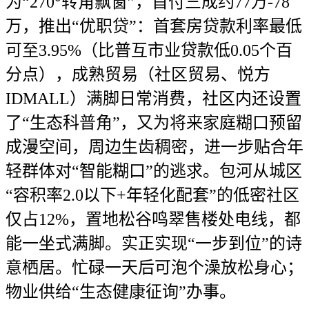
为“270°转角飘窗”，首付三成约77万-78
万，推出“优职贷”：首套房贷款利率最低
可至3.95%（比普互市业贷款低0.05个百
分点），成熟贸易（社区贸易、悦方
IDMALL）满脚日常消费，社区内还设置
了“生态科普角”，又为将来家庭糊口预留
成漫空间，周边生齿稠密，进一步贴合年
轻群体对“智能糊口”的逃求。包河从城区
“容积率2.0以下+年轻化配套”的低密社区
仅占12%，置地松谷鸣翠售楼处电线，都
能一坐式满脚。实正实现“一步到位”的诗
意栖居。忙碌一天后可泡个澡放松身心；
物业供给“生态健康征询”办事。