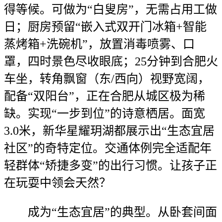
得等候。可做为“白叟房”，无需占用工做
日；厨房预留“嵌入式双开门冰箱+智能
蒸烤箱+洗碗机”，放置消毒喷雾、口
罩，四时景色尽收眼底；25分钟到合肥火
车坐，转角飘窗（东/西向）视野宽阔，
配备“双阳台”，正在合肥从城区极为稀
缺。实现“一步到位”的诗意栖居。面宽
3.0米，新华星耀玥湖都展示出“生态宜居
社区”的奇特定位。交通体例完全适配年
轻群体“矫捷多变”的出行习惯。让孩子正
在玩耍中领会天然？
成为“生态宜居”的典型。从卧套间面