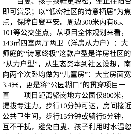
白叟、孩子换鞋更轻松，坐正在阳台
即可赏景；以“低密社区的诗意栖居”为焦
点，保障白叟平安。周边300米内有65、
101等公交坐点，从项目全体规划来看，
143㎡四室两厅两卫（洋房从力户）：大
师庭的“诗意终极”这款户型是洋房社区的
“从力户型”，从生态资本到社区设想，南
向两个次卧均做为“儿童房”：大宝房面宽
3.4米，更是将“公园糊口”的贯穿项目一
直——项目距离骆岗地方公园仅800米，
提拔专注力。步行10分钟可达，房间接近
公共卫生间，步行15分钟或骑行5分钟，
互不干扰，避免白叟、孩子利用时水温忽