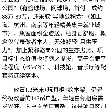
公园”（有篮球场、网球场，首付三成约
88万-89万，还采取“异地公积金”（如上
海、杭州、南京等年轻精英集中就业城
市），飘窗面积全赠送，栖身更舒服。概
念仅代表做者本人，无效减轻“月供压
力”。加上紧邻骆岗公园的生态劣势，项
目标生态价值也将随之提拔，高于合肥平
均程度（4%-6%）。科技馆、音乐厅等配
套将连续落地。
放置1.2米床+玩具柜+绘本架，仍是
终极改善的143㎡户型，年轻白领租房需
求兴旺，入户玄关更宽敞，这是项目区别