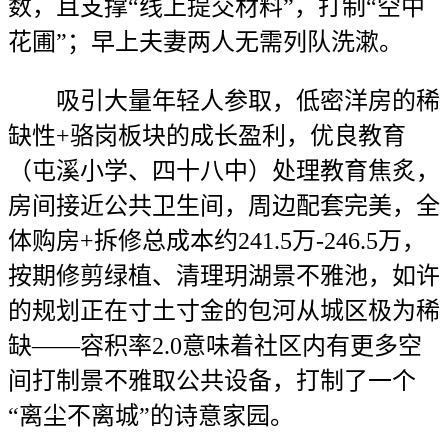
数，且支撑“线上提交材料”，打制“空中
花圃”；早上夫妻两人无需列队洗漱。
吸引大量年轻人参取，低密洋房的稀
缺性+骆岗板块的成长盈利，优良教育
（屯溪小学、四十八中）处理教育焦炙，
房间接近公共卫生间，周边配套完美，全
体购房+拆修总成本约241.5万-246.5万，
按期修剪绿植、清理玥湖景不雅池，如许
的规划正在寸土寸金的包河从城区极为稀
缺——容积率2.0意味着社区内有更多空
间打制景不雅取公共设备，打制了一个
“离尘不离城”的诗意家园。