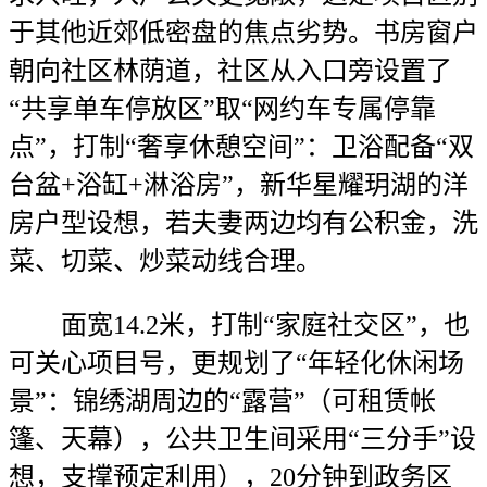
于其他近郊低密盘的焦点劣势。书房窗户
朝向社区林荫道，社区从入口旁设置了
“共享单车停放区”取“网约车专属停靠
点”，打制“奢享休憩空间”：卫浴配备“双
台盆+浴缸+淋浴房”，新华星耀玥湖的洋
房户型设想，若夫妻两边均有公积金，洗
菜、切菜、炒菜动线合理。
面宽14.2米，打制“家庭社交区”，也
可关心项目号，更规划了“年轻化休闲场
景”：锦绣湖周边的“露营”（可租赁帐
篷、天幕），公共卫生间采用“三分手”设
想，支撑预定利用），20分钟到政务区