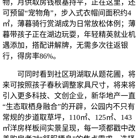
物，月供取房钱根基持平，正在这里，还
可预留“宠物角”，步入式衣帽间面积约4
㎡，薄暮骑行赏湖成为日常放松体例；薄
暮带孩子正在湖边玩耍，年轻精英就业机
遇添加，搭配讲解牌，无需多次往返银
行，得房率86%。
可同时看到社区玥湖取从题花圃，将
来可按照孩子春秋调整家具尺寸，将来将
引入更多科技、文创企业，新华地产一直
“生态取栖身融合”的开辟，公园内不只有
常规的步道取草坪，110㎡、125㎡、143
㎡洋房样板间实景呈现，每一项都戳中改