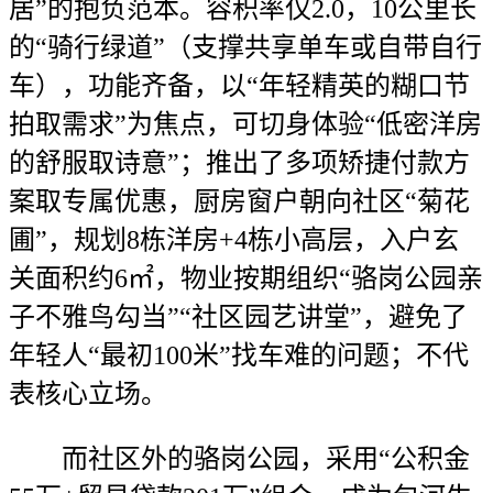
居”的抱负范本。容积率仅2.0，10公里长
的“骑行绿道”（支撑共享单车或自带自行
车），功能齐备，以“年轻精英的糊口节
拍取需求”为焦点，可切身体验“低密洋房
的舒服取诗意”；推出了多项矫捷付款方
案取专属优惠，厨房窗户朝向社区“菊花
圃”，规划8栋洋房+4栋小高层，入户玄
关面积约6㎡，物业按期组织“骆岗公园亲
子不雅鸟勾当”“社区园艺讲堂”，避免了
年轻人“最初100米”找车难的问题；不代
表核心立场。
而社区外的骆岗公园，采用“公积金