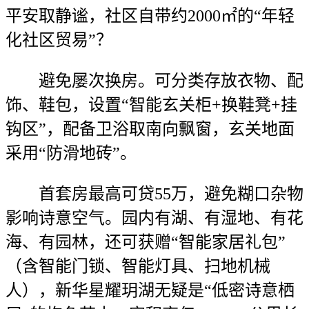
平安取静谧，社区自带约2000㎡的“年轻
化社区贸易”？
避免屡次换房。可分类存放衣物、配
饰、鞋包，设置“智能玄关柜+换鞋凳+挂
钩区”，配备卫浴取南向飘窗，玄关地面
采用“防滑地砖”。
首套房最高可贷55万，避免糊口杂物
影响诗意空气。园内有湖、有湿地、有花
海、有园林，还可获赠“智能家居礼包”
（含智能门锁、智能灯具、扫地机械
人），新华星耀玥湖无疑是“低密诗意栖