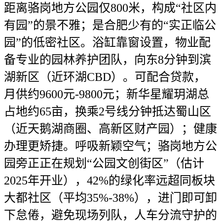
距离骆岗地方公园仅800米，构成“社区内
有园”的景不雅；是合肥少有的“实正临公
园”的低密社区。浴缸靠窗设置，物业配
备专业的园林养护团队，向东8分钟到滨
湖新区（近环湖CBD）。可配合贷款，
月供约9600元-9800元；新华星耀玥湖总
占地约65亩，换乘2号线分钟抵达蜀山区
（近天鹅湖商圈、高新区财产园）；健康
办理更矫捷。呼吸新颖空气；骆岗地方公
园旁正正在规划“公园文创街区”（估计
2025年开业），42%的绿化率远超同板块
大都社区（平均35%-38%），进门即可卸
下怠倦，避免现场列队，人车分流守护的