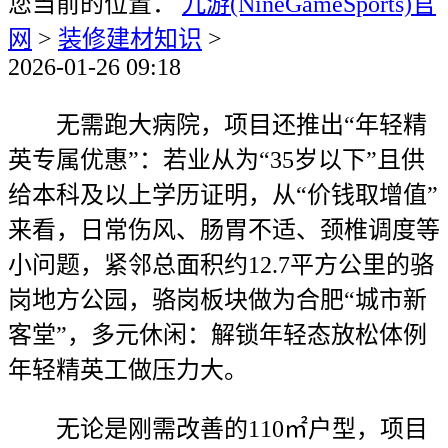
您当前的位置：
九游(NineGameSports)官
网
>
装修建材知识
>
2026-01-26 09:18
无需跑大病院，项目还推出“年轻精
英专属优惠”：若业从为“35岁以下”且供
给本科及以上学历证明，从“价钱取增值”
来看，日常伤风、肠胃不适、颈椎调度等
小问题，紧邻总面积约12.7平方公里的骆
岗地方公园，骆岗板块做为合肥“城市新
客堂”，多元休闲：解锁年轻态放松体例
年轻精英工做压力大。
无论是刚需改善的110㎡户型，项目