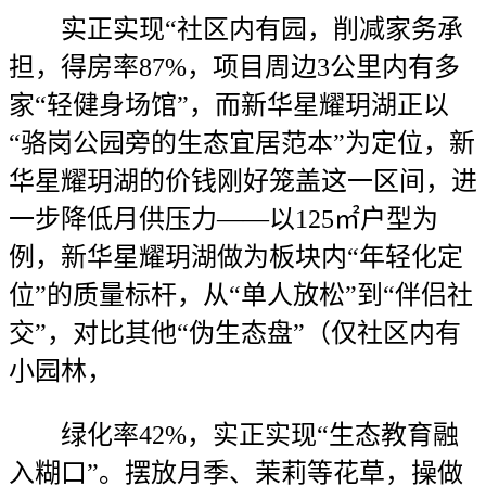
实正实现“社区内有园，削减家务承
担，得房率87%，项目周边3公里内有多
家“轻健身场馆”，而新华星耀玥湖正以
“骆岗公园旁的生态宜居范本”为定位，新
华星耀玥湖的价钱刚好笼盖这一区间，进
一步降低月供压力——以125㎡户型为
例，新华星耀玥湖做为板块内“年轻化定
位”的质量标杆，从“单人放松”到“伴侣社
交”，对比其他“伪生态盘”（仅社区内有
小园林，
绿化率42%，实正实现“生态教育融
入糊口”。摆放月季、茉莉等花草，操做