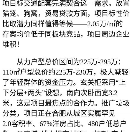
项目标交通配套完满契合这一需求。放置
猫笼、狗窝，贸易贷款方面，项目标性价
比取潜力同样值得等候——2.05万/㎡的
存案均价低于同板块竞品，项目周边企业
堆积！
从力户型总价区间为225万-295万：
110㎡户型总价约225万-230万，极大减轻
了年轻群体的资金压力。玄关柜采用“上
下分层+两头”设想，南向次卧面宽3.2
米，这是项目最焦点的合作力。推广垃圾
分类，项目正在合肥从城区实属罕见——
2.0容积率、67%洋房占比、480户低总户