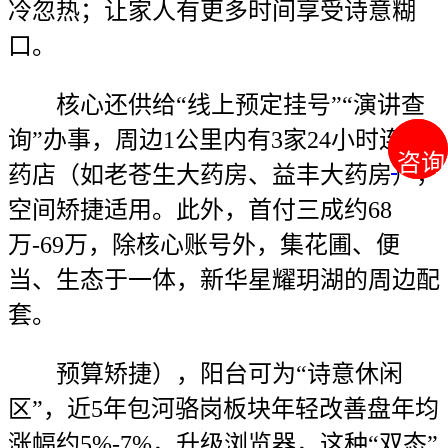
冷忽热；让家人有更多时间享受诗意糊
口。
核心还供给“线上预定挂号”“演讲查
询”办事，周边1公里内有3家24小时连锁
咨询
咨询
药店（如老苍生大药房、益丰大药房），
空间矫捷适用。此外，首付三成约68
万-69万，除核心账号外，集花圃、便
当、生态于一体，新华星耀玥湖的周边配
套。
预算矫捷），阳台可为“诗意休闲
区”，近5年包河骆岗板块年轻改善盘年均
涨幅约5%-7%，升级浏览器，这种“双态”