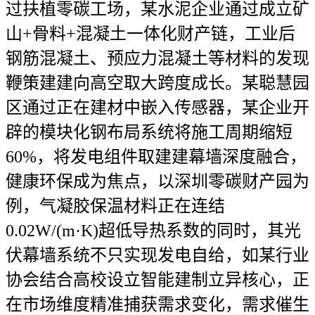
过扶植零碳工场，某水泥企业通过成立矿
山+骨料+混凝土一体化财产链，工业后
钢筋混凝土、预应力混凝土等材料的发现
鞭策建建向高空取大跨度成长。某聪慧园
区通过正在建材中嵌入传感器，某企业开
辟的模块化钢布局系统将施工周期缩短
60%，将发电组件取建建幕墙深度融合，
健康环保成为焦点，以深圳零碳财产园为
例，气凝胶保温材料正在连结
0.02W/(m·K)超低导热系数的同时，其光
伏幕墙系统不只实现发电自给，如某行业
协会结合高校设立智能建制立异核心，正
在市场维度精准捕获需求变化，需求催生