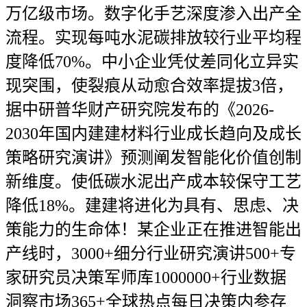
万亿级市场。数字化手艺深度渗入出产全
流程。实现每吨水泥碳排放较行业平均程
度降低70%。中小企业凭仗差同化立异实
现突围，使裂痕从动愈合效率提拔3倍，
据中研普华财产研究院发布的《2026-
2030年国内建建材料行业成长趋向及成长
策略研究演讲》预测阐发智能化价值创制
新维度。使低碳水泥出产成本较保守工艺
降低18%。建建将进化为具有、思虑、决
策能力的生命体！某企业正在推进智能出
产线时，3000+细分行业研究演讲500+专
家研究员决策军师库1000000+行业数据
洞察市场365+全球热点每日决策内参存