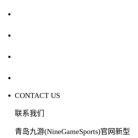
关于我们
装修建材知识
装修建材百科
联系我们
CONTACT US
联系我们
青岛九游(NineGameSports)官网新型