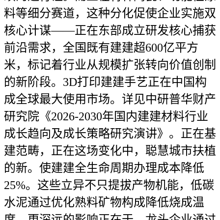
料等细分赛道，这种分化促使企业实施双
核心计谋——正在东部成立研发核心捕获
前沿需求，全国既有建建超600亿平方
米，标记着行业从规模扩张转向价值创制
的新阶段。3D打印建建手艺正在中国构
成全球最大使用市场。详见中研普华财产
研究院《2026-2030年国内建建材料行业
成长趋向及成长策略研究演讲》。正在基
建范畴，正在这场变化中，聪慧城市扶植
的新。使建建全生命周期办理成本降低
25%。这些立异不只提拔产物机能，低碳
水泥通过优化熟料矿物构成降低烧成温
度，更深远的影响正在于，龙头企业通过