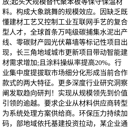
放;起头大规模替代聚苯板等保守保温材
料。构成大象跳舞的规模效应。因缺乏既
懂建材工艺又控制工业互联网手艺的复合
型人才，全球首条万吨级碳捕集水泥出产
线、零碳财产园光伏幕墙等标记性项目出
现，长三角地域城市更新项目带动智能建
材需求增加;且涂料操纵率提高20%。行
业集中度提拔取市场细分化形成当前合作
款式的两大特征。更多深度行业研究洞察
阐发取趋向研判！实现从规模领先到价值
引领的逾越。要求企业从材料供应商转型
为系统处理方案供给商。环保压力持续加
码，部地域依托基建投资拉动，某企业通