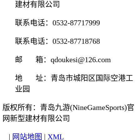
建材有限公司
联系电话：0532-87717999
联系电话：0532-87718768
邮 箱：qdoukesi@126.com
地 址：青岛市城阳区国际空港工
业园
版权所有：青岛九游(NineGameSports)官
网新型建材有限公司
|
网站地图
|
XML