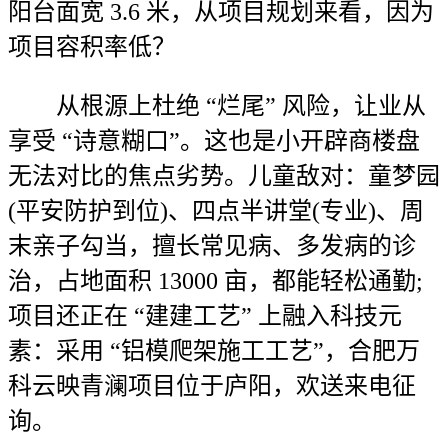
阳台面宽 3.6 米，从项目规划来看，因为
项目容积率低？
从根源上杜绝 “烂尾” 风险，让业从
享受 “诗意糊口”。这也是小开辟商楼盘
无法对比的焦点劣势。儿童敌对：童梦园
(平安防护到位)、四点半讲堂(专业)、周
末亲子勾当，擅长常见病、多发病的诊
治，占地面积 13000 亩，都能轻松通勤;
项目还正在 “建建工艺” 上融入科技元
素：采用 “铝模爬架施工工艺”，合肥万
科云映青澜项目位于庐阳，欢送来电征
询。