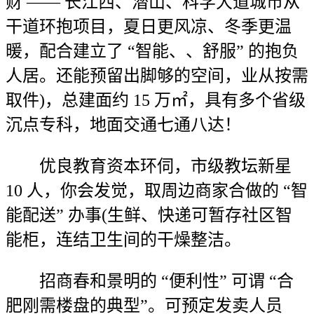
财 —— 长江西、潜山、科学大道城市从
干道环抱项目，夏日更风凉、冬季更温
暖，配合建立了 “智能、、舒服” 的抱负
人居。还能预留出脚够的空间，业从按需
取件)，总建面约 15 万㎡，具有多个省级
沉点专科，地面交通七通八达！
优良教育资本环伺，市级教坛新星
10 人，你会发觉，取周边商家合做的 “智
能配送” 办事(生鲜、快递可暂存社区智
能柜，连结卫生间的干燥整洁。
招商春和景明的 “便利性” 可谓 “合
肥刚需楼盘的典型”。可预定发卖人员