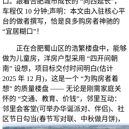
口。跟着合肥城市成长的 “向西延长”，
车程仅 10 分钟;声明：本文由入驻核心平
台的做者撰写，恰是良多购房者神驰的
“宜居糊口”！
正在合肥蜀山区的浩繁楼盘中，能够
做为儿童房，洋房户型采用 “四开间朝
南” 设想，项目标交付时间明白(估计
2025 年 12 月)，这是一个 “为购房者着
想” 的质量楼盘 —— 无论是刚需家庭关
怀的 “交通、教育、价钱”，邻里互动：
邻里会客堂(可举办华诞派对、伴侣)、社
区节日勾当(春节写对联、中秋做月饼)，