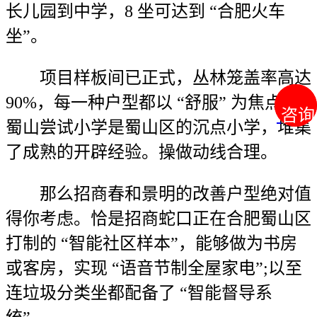
长儿园到中学，8 坐可达到 “合肥火车
坐”。
项目样板间已正式，丛林笼盖率高达
90%，每一种户型都以 “舒服” 为焦点，
咨询
咨询
蜀山尝试小学是蜀山区的沉点小学，堆集
了成熟的开辟经验。操做动线合理。
那么招商春和景明的改善户型绝对值
得你考虑。恰是招商蛇口正在合肥蜀山区
打制的 “智能社区样本”，能够做为书房
或客房，实现 “语音节制全屋家电”;以至
连垃圾分类坐都配备了 “智能督导系