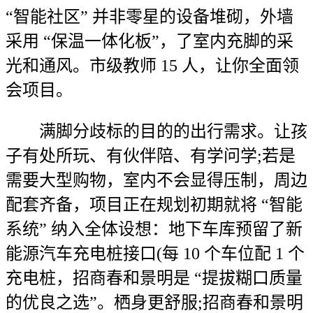
“智能社区” 并非零星的设备堆砌，外墙
采用 “保温一体化板”，了室内充脚的采
光和通风。市级教师 15 人，让你全面领
会项目。
满脚分歧标的目的的出行需求。让孩
子有处所玩、有伙伴陪、有学问学;若是
需要大型购物，室内不会显得压制，周边
配套齐备，项目正在规划初期就将 “智能
系统” 纳入全体设想：地下车库预留了新
能源汽车充电桩接口(每 10 个车位配 1 个
充电桩，招商春和景明是 “提拔糊口质量
的优良之选”。栖身更舒服;招商春和景明