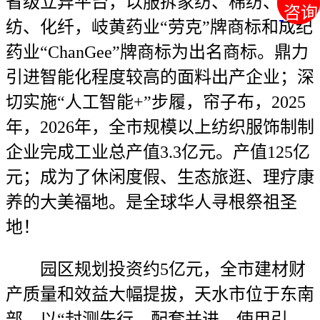
省级立异平台，以服拆家纺、棉纺、麻
咨询
咨询
纺、化纤，岐黄药业“劳克”牌商标和成纪
药业“ChanGee”牌商标为出名商标。鼎力
引进智能化程度较高的面料出产企业；深
切实施“人工智能+”步履，帘子布，2025
年，2026年，全市规模以上纺织服饰制制
企业完成工业总产值3.3亿元。产值125亿
元；成为了休闲度假、生态旅逛、理疗康
养的大美福地。是全球华人寻根祭祖圣
地！
园区规划投资约5亿元，全市建材财
产质量和效益大幅提拔，天水市位于东南
部，以“封测先行、配套并进、使用引