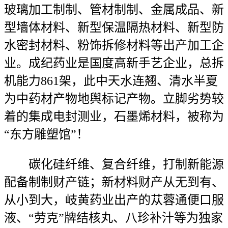
玻璃加工制制、管材制制、金属成品、新
型墙体材料、新型保温隔热材料、新型防
水密封材料、粉饰拆修材料等出产加工企
业。成纪药业是国度高新手艺企业，总拆
机能力861架，此中天水连翘、清水半夏
为中药材产物地舆标记产物。立脚劣势较
着的集成电封测业，石墨烯材料，被称为
“东方雕塑馆”！
碳化硅纤维、复合纤维，打制新能源
配备制制财产链；新材料财产从无到有、
从小到大，岐黄药业出产的苁蓉通便口服
液、“劳克”牌结核丸、八珍补汁等为独家