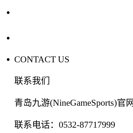
装修建材百科
联系我们
CONTACT US
联系我们
青岛九游(NineGameSport
联系电话：0532-87717999