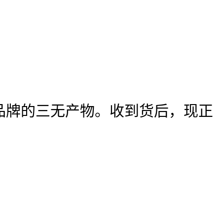
品牌的三无产物。收到货后，现正