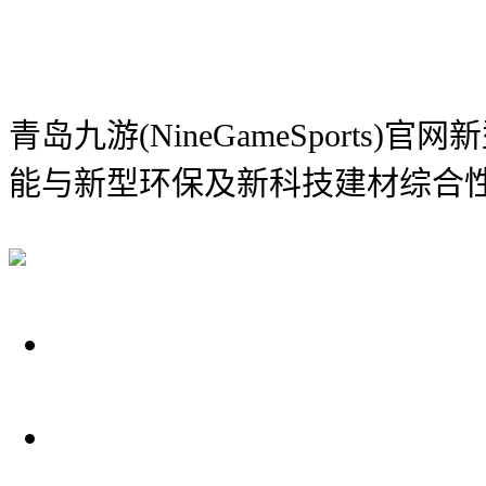
青岛九游(NineGameSports)
能与新型环保及新科技建材综合
关于我们
装修建材知识