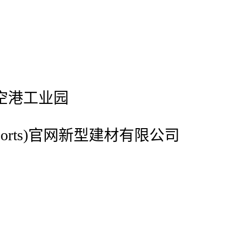
空港工业园
ports)官网新型建材有限公司