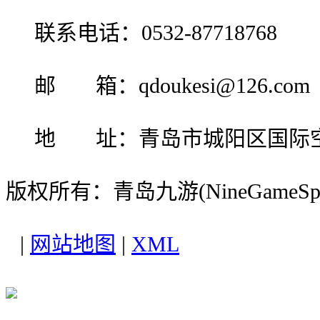
联系电话：0532-87718768
邮 箱：qdoukesi@126.com
地 址：青岛市城阳区国际
版权所有：青岛九游(NineGameS
|
网站地图
|
XML