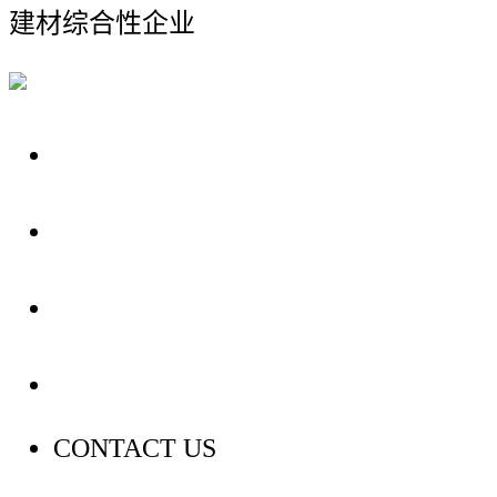
建材综合性企业
关于我们
装修建材知识
装修建材百科
联系我们
CONTACT US