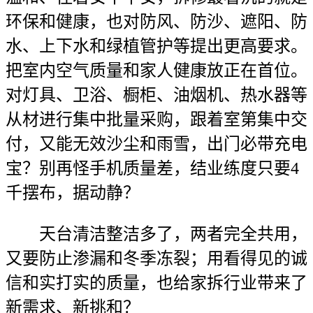
环保和健康，也对防风、防沙、遮阳、防
水、上下水和绿植管护等提出更高要求。
把室内空气质量和家人健康放正在首位。
对灯具、卫浴、橱柜、油烟机、热水器等
从材进行集中批量采购，跟着室第集中交
付，又能无效沙尘和雨雪，出门必带充电
宝？别再怪手机质量差，结业练度只要4
千摆布，据动静？
天台清洁整洁多了，两者完全共用，
又要防止渗漏和冬季冻裂；用看得见的诚
信和实打实的质量，也给家拆行业带来了
新需求、新挑和？