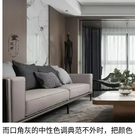
而口角灰的中性色调典范不外时，把颜色