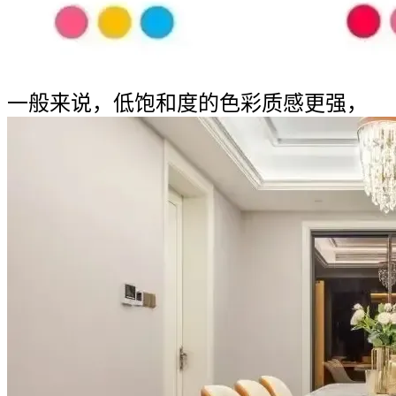
一般来说，低饱和度的色彩质感更强，