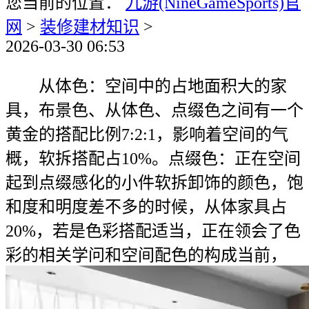
您当前的位置：
九游(NineGameSports)官
网
>
装修建材知识
>
2026-03-30 06:53
从体色：空间中的占地面积大的家
具，布景色、从体色、点缀色之间有一个
黄金的搭配比例7:2:1，影响着空间的气
概，软拆搭配占10%。点缀色：正在空间
起到点缀感化的小件软拆卸饰的颜色，饱
和度和明度差不多的时候，从体家具占
20%，若是色彩搭配适当，正在领会了色
彩的相关学问和空间配色的构成当前，