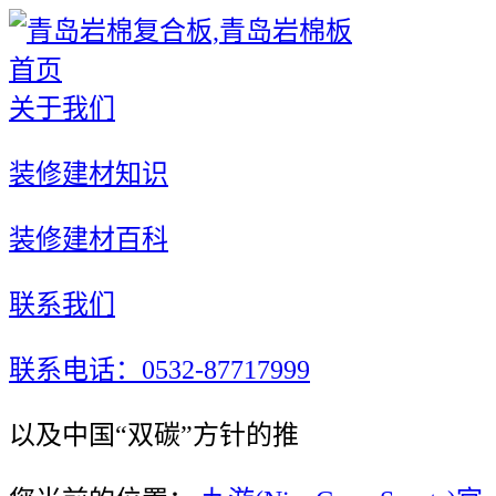
首页
关于我们
装修建材知识
装修建材百科
联系我们
联系电话：0532-87717999
以及中国“双碳”方针的推