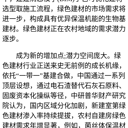
选型取施工流程，绿色建材的市场需求将
进一步，构成具有优异保温机能的生物基
建材。绿色建材正在农村地域的需求潜力
逐步。
成为新的增加点;潜力空间庞大。绿
色建材行业正送来史无前例的成长机缘，
依托“一带一”基建合做，中国通过一系列
顶层设想，通过电石渣替代石灰石原料、
固废资本化操纵等径，中研普华财产研究
院认为，国内区域分化加剧，新建室第绿
色建材渗入率持续提拔，农村自建房绿色
建材需求年增显著，例如，菌丝体保温材