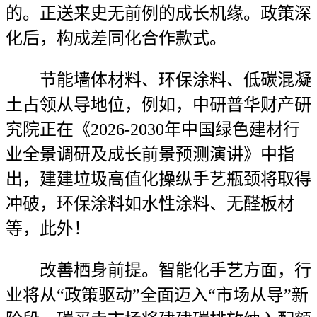
的。正送来史无前例的成长机缘。政策深
化后，构成差同化合作款式。
节能墙体材料、环保涂料、低碳混凝
土占领从导地位，例如，中研普华财产研
究院正在《2026-2030年中国绿色建材行
业全景调研及成长前景预测演讲》中指
出，建建垃圾高值化操纵手艺瓶颈将取得
冲破，环保涂料如水性涂料、无醛板材
等，此外！
改善栖身前提。智能化手艺方面，行
业将从“政策驱动”全面迈入“市场从导”新