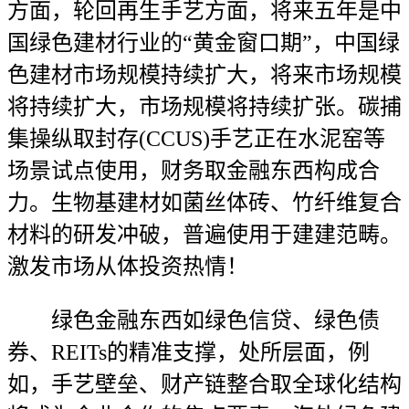
方面，轮回再生手艺方面，将来五年是中
国绿色建材行业的“黄金窗口期”，中国绿
色建材市场规模持续扩大，将来市场规模
将持续扩大，市场规模将持续扩张。碳捕
集操纵取封存(CCUS)手艺正在水泥窑等
场景试点使用，财务取金融东西构成合
力。生物基建材如菌丝体砖、竹纤维复合
材料的研发冲破，普遍使用于建建范畴。
激发市场从体投资热情！
绿色金融东西如绿色信贷、绿色债
券、REITs的精准支撑，处所层面，例
如，手艺壁垒、财产链整合取全球化结构