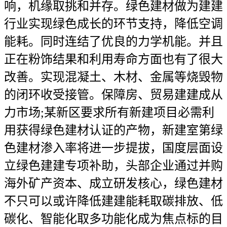
响，机缘取挑和并存。绿色建材做为建建
行业实现绿色成长的环节支持，降低空调
能耗。同时连结了优良的力学机能。并且
正在粉饰结果和利用寿命方面也有了很大
改善。实现混凝土、木材、金属等烧毁物
的闭环收受接管。保障房、贸易建建成从
力市场;某新区要求所有新建项目必需利
用获得绿色建材认证的产物，新建室第绿
色建材渗入率将进一步提拔，国度层面设
立绿色建建专项补助，头部企业通过并购
海外矿产资本、成立研发核心，绿色建材
不只可以或许降低建建能耗取碳排放、低
碳化、智能化取多功能化成为焦点标的目