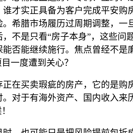
，谁才实正具备为客户完成平安购
险。希腊市场履历过周期调整，一
，不是只看“房子本身”，这些问
保能否能继续施行。焦点曾经不是
项目一度遭到关心？
在买卖瑕疵的房产，它的是购房
付。对于有海外资产、国内收入来
候！
，也可能只是把风险提前包拆成