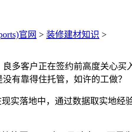
ports)官网
>
装修建材知识
>
多客户正在签约前高度关心买入
是没有靠得住托管，如许的工做？
现实落地中，通过数据取实地经验
。