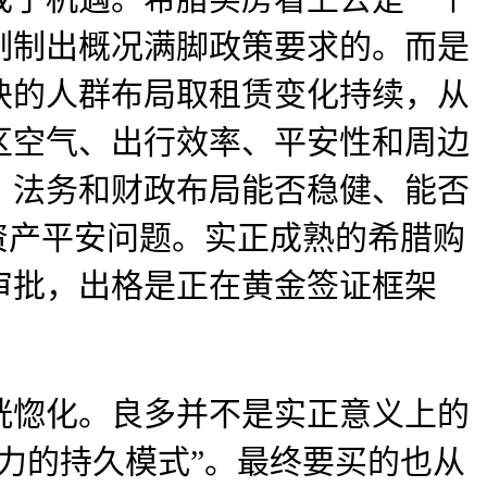
制制出概况满脚政策要求的。而是
块的人群布局取租赁变化持续，从
区空气、出行效率、平安性和周边
、法务和财政布局能否稳健、能否
资产平安问题。实正成熟的希腊购
审批，出格是正在黄金签证框架
惚化。良多并不是实正意义上的
力的持久模式”。最终要买的也从