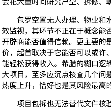
会花大量时间研究户型、拆修、
包罗空置无人办理、物业和水电
效监视，其环节不正在于概念能
开辟商能否值得信赖。更主要的
价，起首取决于它能否可以或许
能轻松获得收入。希腊的糊口逻辑
大项目，至多应沉点核查几个问
热度上升，恰好也是其风险最高
项目包拆也无法替代文件核验。