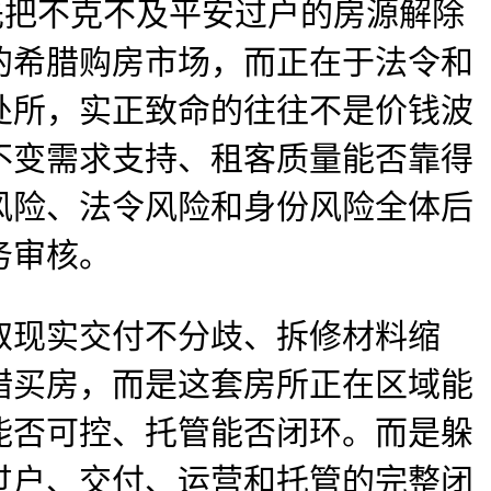
先把不克不及平安过户的房源解除
的希腊购房市场，而正在于法令和
处所，实正致命的往往不是价钱波
不变需求支持、租客质量能否靠得
风险、法令风险和身份风险全体后
务审核。
现实交付不分歧、拆修材料缩
腊买房，而是这套房所正在区域能
能否可控、托管能否闭环。而是躲
过户、交付、运营和托管的完整闭