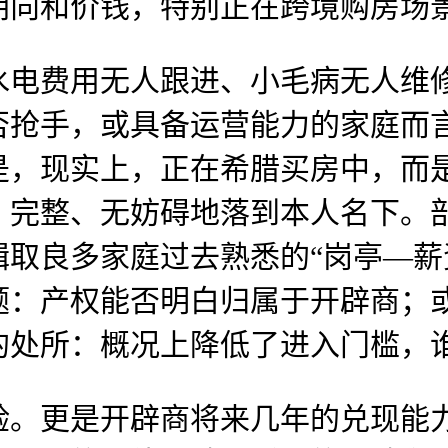
朝向和价钱，特别正在跨境购房场
费用无人跟进、小毛病无人维修
否抢手，或具备运营能力的家庭而
是，现实上，正在希腊买房中，而
、完整、无妨碍地落到本人名下。
取良多家庭过去熟悉的“岗亭—薪
题：产权能否明白归属于开辟商；
的处所：概况上降低了进入门槛，
更是开辟商将来几年的兑现能力