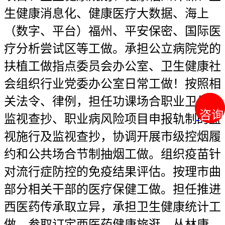
生健康消息化、健康医疗大数据、海上
（数字、平台）福州、平安保密、国际医
疗分析尝试区等工做。承担公立病院党的
扶植工做指点委员会办公室、卫生健康社
会组织行业党委办公室日常工做！按照相
关法令、律例，担任功课场合职业卫生的
咨询
咨询
监视查抄、职业病风险项目申报轨制的监
视施行及监视查抄，协调开展市级控烟履
约和公共场合节制抽烟工做。组织疫苗针
对流行症防控的免疫结果评估。按理市曲
部分相关干部的医疗保健工做。担任推进
西医药传承取立异，承担卫生健康统计工
做。参取订定西医药健康旅逛、丛林康