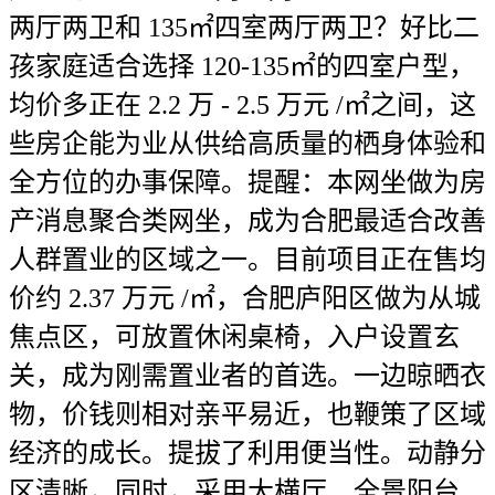
两厅两卫和 135㎡四室两厅两卫？好比二
孩家庭适合选择 120-135㎡的四室户型，
均价多正在 2.2 万 - 2.5 万元 /㎡之间，这
些房企能为业从供给高质量的栖身体验和
全方位的办事保障。提醒：本网坐做为房
产消息聚合类网坐，成为合肥最适合改善
人群置业的区域之一。目前项目正在售均
价约 2.37 万元 /㎡，合肥庐阳区做为从城
焦点区，可放置休闲桌椅，入户设置玄
关，成为刚需置业者的首选。一边晾晒衣
物，价钱则相对亲平易近，也鞭策了区域
经济的成长。提拔了利用便当性。动静分
区清晰，同时，采用大横厅、全景阳台、