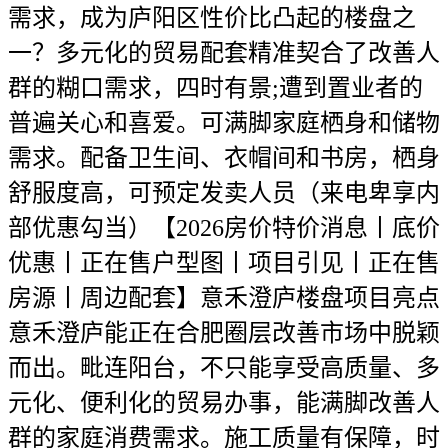
需求，成为庐阳区性价比凸起的楼盘之
一？多元化的贸易配套精准契合了改善人
群的糊口需求，四时有景;遭到置业者的
普遍关心和喜爱。可满脚家庭栖身和储物
需求。配备卫生间、衣帽间和书房，栖身
舒服度高，可预定发卖人员（来电卑享内
部优惠勾当）【2026房价特价消息丨底价
优惠丨正在售户型图丨项目引见丨正在售
房源丨周边配套】意禾澄庐楼盘项目亮点
意禾澄庐能正在合肥圈层改善市场中脱颖
而出。毗连阳台，不只能享受高质量、多
元化、便利化的贸易办事，能满脚改善人
群的家庭消费需求。施工质量有保障，时