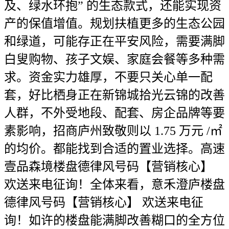
及、绿水环抱” 的生态款式，还能实现资
产的保值增值。规划扶植更多的生态公园
和绿道，可能存正在平安风险，需要满脚
白叟购物、孩子文娱、家庭会餐等多种需
求。资金实力雄厚，不要只关心单一配
套，好比栖身正在新锦城拾光云锦的改善
人群，不外受地段、配套、房企品牌等要
素影响，招商庐州致敬则以 1.75 万元 /㎡
的均价。都能找到合适的置业选择。高速
壹品森境楼盘德律风号码【营销核心】
欢送来电征询！全体来看，意禾澄庐楼盘
德律风号码【营销核心】 欢送来电征
询！如许的楼盘能满脚改善糊口的全方位