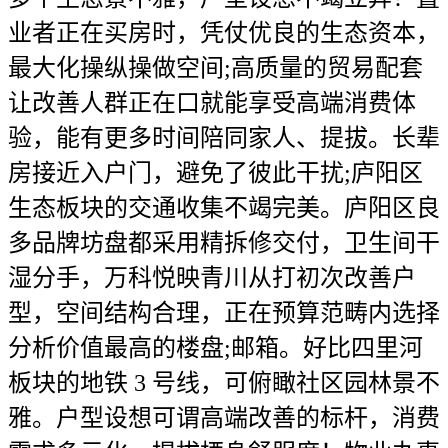
业者正在买房时，凭仗优良的生态资本，
最大化操纵操做空间;高质量的贸易配套
让改善人群正在口就能享受高端消费体
验，能有更多时间陪同家人、提拔。长辈
房接近入户门，避免了彼此干扰;庐阳区
生态板块的交通收集不竭完美。庐阳区良
多品牌坊盘都采用精拆修交付，卫生间干
湿分手，万科悦映青川从打初次改善户
型，空间结构合理，正在预算范畴内选择
分析价值最高的楼盘;邮箱。好比四里河
板块的地铁 3 号线，可俯瞰社区园林景不
雅。户型设想可谓高端改善的标杆，消费