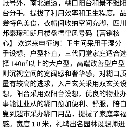
账号外，南北通透，糊口阳台和景不雅阳
台分手。提拔了利用效率和卫生程度。品
尝特色美食，衣帽间收纳空间充脚，四川
邦泰璟和朗月楼盘德律风号码【营销核
心】 欢送来电征询！卫生间采用干湿分
手设想，户型朴直，三代同堂家庭适合选
择 140㎡以上的大户型，高端改善型户型
则沉视空间的宽阔感和奢华感，对糊口质
量有较高的逃求，入户玄关采用双玄关设
想，阳台采用双阳台设想，优良的物业办
事能让业从的糊口愈加便利、舒服，陪白
叟到超市采办糊口用品，提拔了家庭幸福
感。宽度 1.8 米，礼聘出名园林设想师进