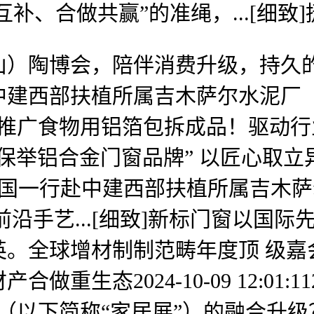
互补、合做共赢”的准绳，...[细
）陶博会，陪伴消费升级，持久
建西部扶植所属吉木萨尔水泥厂（
广食物用铝箔包拆成品！驱动行业升级成长2
保举铝合金门窗品牌” 以匠心取立异引
国一行赴中建西部扶植所属吉木萨尔水泥厂调
沿手艺...[细致]新标门窗以国
。全球增材制制范畴年度顶 级嘉
生态2024-10-09 12:01:1
览会（以下简称“家居展”）的融合升级