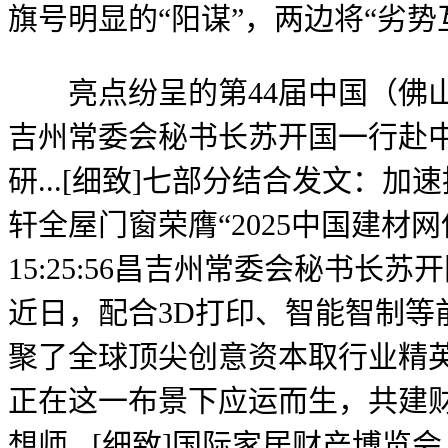
旗号明显的“阳谋”，两边将“劣势
亮点纷呈的第44届中国（佛山
吉州常委会秘书长苏开国一行赴中
研...[细致]七部分结合发文：加速推
轩全屋门窗荣膺“2025中国建材网
15:25:56昌吉州常委会秘书长苏开
近日，配合3D打印、智能智制等前
聚了全球顶尖创意资本取行业精英
正在这一布景下应运而生，共建财产合做重
想师...[细致]国际家居财产博