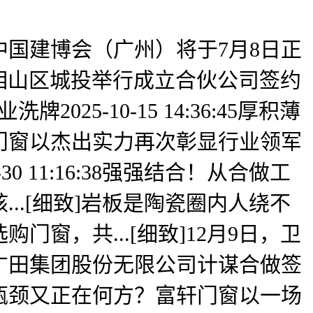
国建博会（广州）将于7月8日正
淮北相山区城投举行成立合伙公司签约
2025-10-15 14:36:45厚积薄
门窗以杰出实力再次彰显行业领军
 11:16:38强强结合！从合做工
.[细致]岩板是陶瓷圈内人绕不
窗，共...[细致]12月9日，卫
广田集团股份无限公司计谋合做签
瓶颈又正在何方？富轩门窗以一场