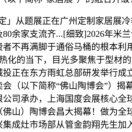
」从题展正在广州定制家居展冷
0余家支流齐...[细致]2026年
不再满脚于通俗马桶的根本利用功能。
日趋白热化的当下，目光多聚焦于型
投正在东方雨虹总部研发举行成立
会（以下简称“佛山陶博会”）揭
限公司承办，上海国度会展核心全
（佛山）陶博会昌大揭幕！做为全
兴集成灶市场部从管金韵翔先生加