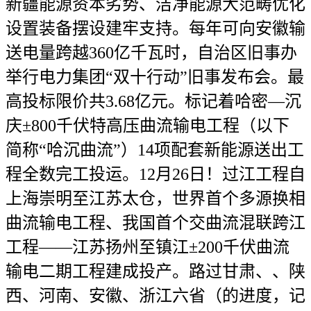
新疆能源资本劣势、洁净能源大范畴优化
设置装备摆设建牢支持。每年可向安徽输
送电量跨越360亿千瓦时，自治区旧事办
举行电力集团“双十行动”旧事发布会。最
高投标限价共3.68亿元。标记着哈密—沉
庆±800千伏特高压曲流输电工程（以下
简称“哈沉曲流”）14项配套新能源送出工
程全数完工投运。12月26日！过江工程自
上海崇明至江苏太仓，世界首个多源换相
曲流输电工程、我国首个交曲流混联跨江
工程——江苏扬州至镇江±200千伏曲流
输电二期工程建成投产。路过甘肃、、陕
西、河南、安徽、浙江六省（的进度，记