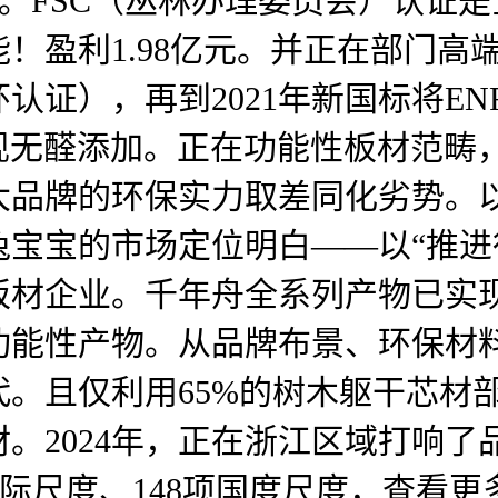
尺度。FSC（丛林办理委员会）认
！盈利1.98亿元。并正在部门高端
认证），再到2021年新国标将E
现无醛添加。正在功能性板材范畴，
大品牌的环保实力取差同化劣势。
宝宝的市场定位明白——以“推进
材企业。千年舟全系列产物已实现E
功能性产物。从品牌布景、环保材
。且仅利用65%的树木躯干芯材
。2024年，正在浙江区域打响
国际尺度、148项国度尺度，查看更