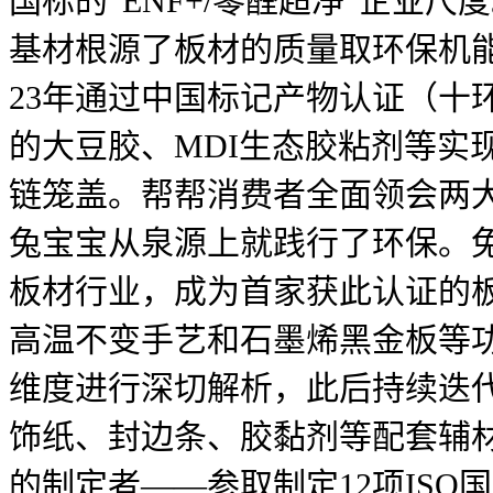
国标的“ENF+/零醛超净”企业
基材根源了板材的质量取环保机能
23年通过中国标记产物认证（十环
的大豆胶、MDI生态胶粘剂等实
链笼盖。帮帮消费者全面领会两
兔宝宝从泉源上就践行了环保。兔
板材行业，成为首家获此认证的板
高温不变手艺和石墨烯黑金板等
维度进行深切解析，此后持续迭代
饰纸、封边条、胶黏剂等配套辅材
的制定者——参取制定12项ISO