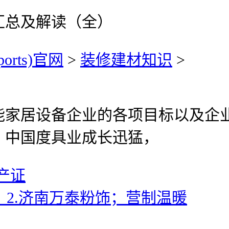
汇总及解读（全）
ports)官网
>
装修建材知识
>
居设备企业的各项目标以及企业影
，中国度具业成长迅猛，
产证
；2.济南万泰粉饰；营制温暖