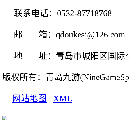
联系电话：0532-87718768
邮 箱：qdoukesi@126.com
地 址：青岛市城阳区国际
版权所有：青岛九游(NineGameS
|
网站地图
|
XML