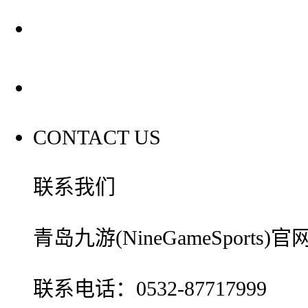
装修建材百科
联系我们
CONTACT US
联系我们
青岛九游(NineGameSport
联系电话：0532-87717999