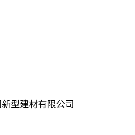
s)官网新型建材有限公司