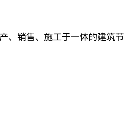
产、销售、施工于一体的建筑节