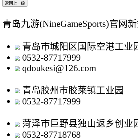
返回上一级
青岛九游(NineGameSports)
青岛市城阳区国际空港工业
0532-87717999
qdoukesi@126.com
青岛胶州市胶莱镇工业园
0532-87717999
菏泽市巨野县独山返乡创业
0532-87718768