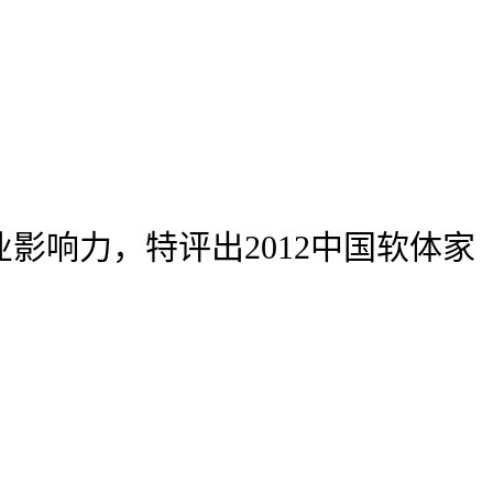
响力，特评出2012中国软体家