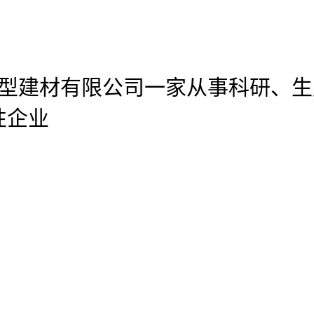
官网新型建材有限公司
一家从事科研、生
性企业