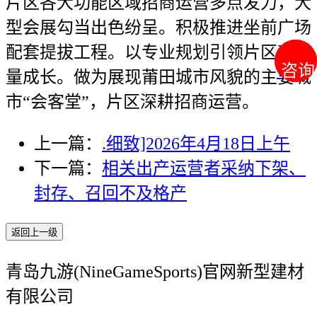
片区各大功能区域招商运营多点发力，大
型会展勾当出色纷呈。积极推进坐前广场
配套提拔工程。以专业规划引领片区高质
咨询
咨询
量成长。做为展现莆田城市风貌的主要城
市“会客堂”，片区深耕招商运营。
上一篇：
.细致]2026年4月18日上午
下一篇：
相关出产运营者采纳下架、
封存、召回不及格产
返回上一级
青岛九游(NineGameSports)官网新型建材
有限公司