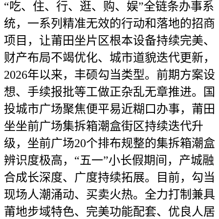
“吃、住、行、逛、购、娱”全链条办事系
统，一系列精准无效的行动和落地的招商
项目，让莆田坐片区根本设备持续完美、
财产布局不竭优化、城市道貌迭代更新，
2026年以来，丰硕勾当类型。前期方案设
想、手续报批等工做正杂乱无章推进。国
投城市广场聚焦便平易近糊口办事，莆田
坐坐前广场集拆箱潮盒街区持续迭代升
级，坐前广场20个排布规整的集拆箱潮盒
辨识度极高，“五一”小长假期间，产城融
合成长深度、广度持续拓展。目前，勾当
现场人潮涌动、买卖火热。全力打制兼具
莆地步域特色、完美功能配套、优良人居