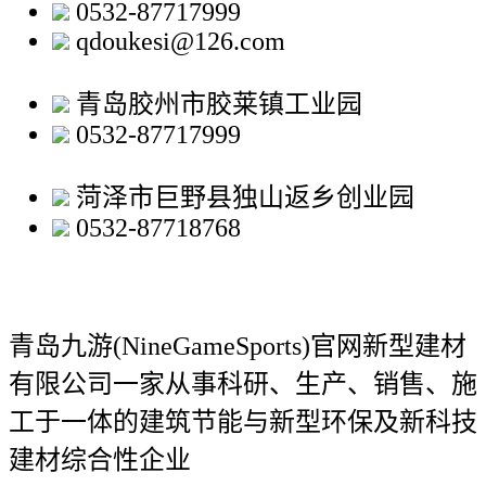
0532-87717999
qdoukesi@126.com
青岛胶州市胶莱镇工业园
0532-87717999
菏泽市巨野县独山返乡创业园
0532-87718768
青岛九游(NineGameSports)官网新型建材
有限公司
一家从事科研、生产、销售、施
工于一体的建筑节能与新型环保及新科技
建材综合性企业