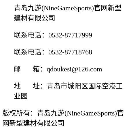
青岛九游(NineGameSports)官网新型
建材有限公司
联系电话：0532-87717999
联系电话：0532-87718768
邮 箱：qdoukesi@126.com
地 址：青岛市城阳区国际空港工
业园
版权所有：青岛九游(NineGameSports)官
网新型建材有限公司