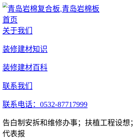
首页
关于我们
装修建材知识
装修建材百科
联系我们
联系电话：0532-87717999
告白制安拆和维修办事；扶植工程设想；
代表报